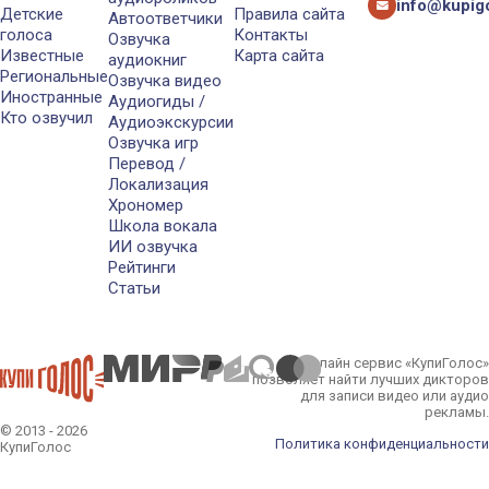
info@kupigo
Детские
Правила сайта
Автоответчики
голоса
Контакты
Озвучка
Известные
Карта сайта
аудиокниг
Региональные
Озвучка видео
Иностранные
Аудиогиды /
Кто озвучил
Аудиоэкскурсии
Озвучка игр
Перевод /
Локализация
Хрономер
Школа вокала
ИИ озвучка
Рейтинги
Статьи
Онлайн сервис «КупиГолос»
позволяет найти лучших дикторов
для записи видео или аудио
рекламы.
© 2013 - 2026
Политика конфиденциальности
КупиГолос