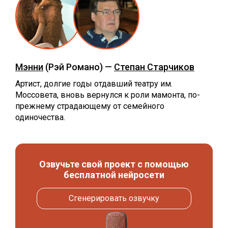
Мэнни
(Рэй Романо) —
Степан Старчиков
Артист, долгие годы отдавший театру им.
Моссовета, вновь вернулся к роли мамонта, по-
прежнему страдающему от семейного
одиночества.
Озвучьте свой проект с помощью
бесплатной нейросети
Сгенерировать озвучку