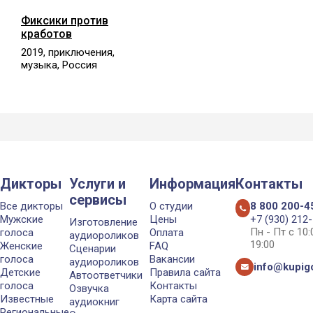
Фиксики против
кработов
2019, приключения,
музыка, Россия
Дикторы
Услуги и
Информация
Контакты
сервисы
Все дикторы
О студии
8 800 200-4
Мужские
Цены
+7 (930) 212
Изготовление
Пн - Пт с 10
голоса
Оплата
аудиороликов
19:00
Женские
FAQ
Сценарии
голоса
Вакансии
аудиороликов
info@kupigo
Детские
Правила сайта
Автоответчики
голоса
Контакты
Озвучка
Известные
Карта сайта
аудиокниг
Региональные