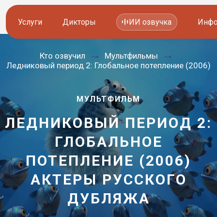
Услуги
Дикторы
ИИ озвучка
Инфо
Кто озвучил
Мультфильмы
Озвучка видео
Иностранные дикторы
Ледниковый период 2: Глобальное потепление (2006)
Работа с аудио
Русские дикторы
МУЛЬТФИЛЬМ
Работа с текстом
Актеры озвучки
ЛЕДНИКОВЫЙ ПЕРИОД 2:
Локализация и перевод
Контакты дикторов
ГЛОБАЛЬНОЕ
Другие услуги
ИИ голоса
ПОТЕПЛЕНИЕ (2006)
АКТЕРЫ РУССКОГО
—
8 800 200-45-51
8 800 200-45-51
ДУБЛЯЖА
Заказать звонок
Заказать звонок