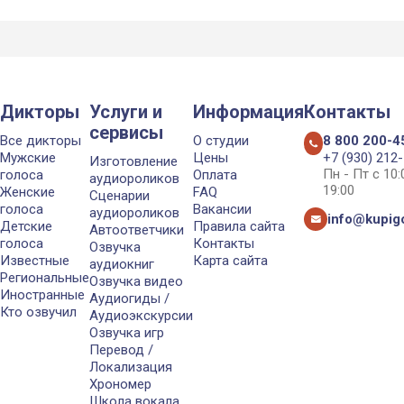
Дикторы
Услуги и
Информация
Контакты
сервисы
Все дикторы
О студии
8 800 200-4
Мужские
Цены
+7 (930) 212
Изготовление
Пн - Пт с 10
голоса
Оплата
аудиороликов
19:00
Женские
FAQ
Сценарии
голоса
Вакансии
аудиороликов
info@kupigo
Детские
Правила сайта
Автоответчики
голоса
Контакты
Озвучка
Известные
Карта сайта
аудиокниг
Региональные
Озвучка видео
Иностранные
Аудиогиды /
Кто озвучил
Аудиоэкскурсии
Озвучка игр
Перевод /
Локализация
Хрономер
Школа вокала