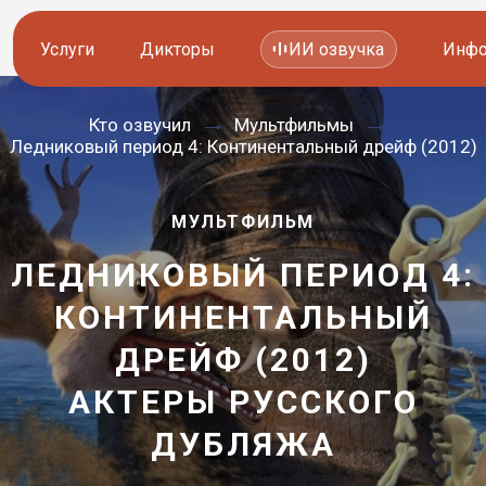
Услуги
Дикторы
ИИ озвучка
Инфо
Кто озвучил
Мультфильмы
Озвучка видео
Иностранные дикторы
Ледниковый период 4: Континентальный дрейф (2012)
Работа с аудио
Русские дикторы
МУЛЬТФИЛЬМ
Работа с текстом
Актеры озвучки
ЛЕДНИКОВЫЙ ПЕРИОД 4:
Локализация и перевод
Контакты дикторов
КОНТИНЕНТАЛЬНЫЙ
Другие услуги
ИИ голоса
ДРЕЙФ (2012)
АКТЕРЫ РУССКОГО
—
8 800 200-45-51
8 800 200-45-51
ДУБЛЯЖА
Заказать звонок
Заказать звонок