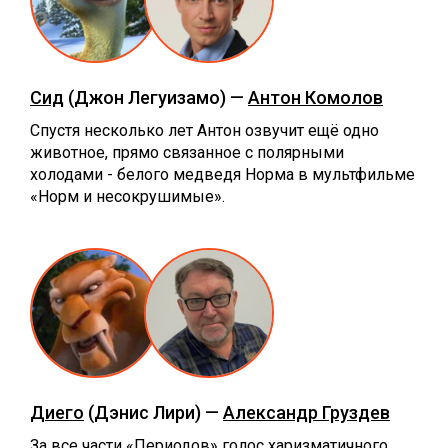
Сид
(Джон Легуизамо) —
Антон Комолов
Спустя несколько лет Антон озвучит ещё одно
животное, прямо связанное с полярными
холодами - белого медведя Норма в мультфильме
«Норм и несокрушимые».
Диего
(Дэнис Лири) —
Александр Груздев
За все части «Периодов» голос харизматичного