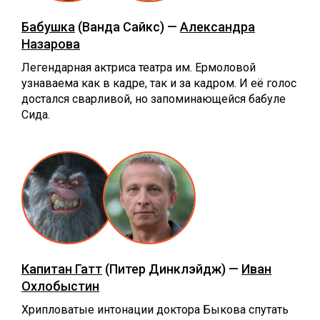
Бабушка
(Ванда Сайкс) —
Александра
Назарова
Легендарная актриса театра им. Ермоловой
узнаваема как в кадре, так и за кадром. И её голос
достался сварливой, но запоминающейся бабуле
Сида.
Капитан Гатт
(Питер Динклэйдж) —
Иван
Охлобыстин
Хрипловатые интонации доктора Быкова спутать