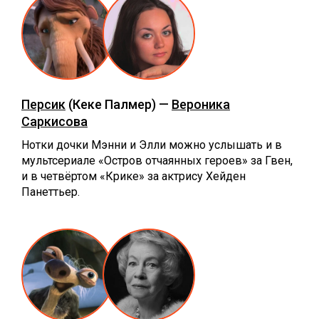
Персик
(Кеке Палмер) —
Вероника
Саркисова
Нотки дочки Мэнни и Элли можно услышать и в
мультсериале «Остров отчаянных героев» за Гвен,
и в четвёртом «Крике» за актрису Хейден
Панеттьер.