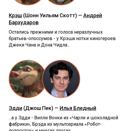
Крэш
(Шонн Уильям Скотт) —
Андрей
Бархударов
Остались прежними и голоса неразлучных
братьев-опоссумов - у Крэша нотки киногероев
Джеки Чана и Дона Чидла...
Эдди
(Джош Пек) —
Илья Бледный
...а у Эдди - Вилли Вонки из «Чарли и шоколадной
фабрики», Брэда из мультсериала «Робот-
подросток» и многих других.