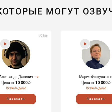
 КОТОРЫЕ МОГУТ ОЗВУ
#2386
Александр Дасевич
Мария Фортунатов
10 000
10 000
Цена от
₽
Цена от
₽
Скачать демо
Скачать демо
Заказать
Заказать