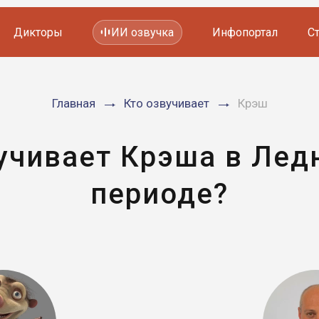
Дикторы
ИИ озвучка
Инфопортал
С
Фильмов и сериалов
Главная
Кто озвучивает
Крэш
Мультфильмов
YouTube каналов
Видеорекламы
учивает Крэша в Ле
периоде?