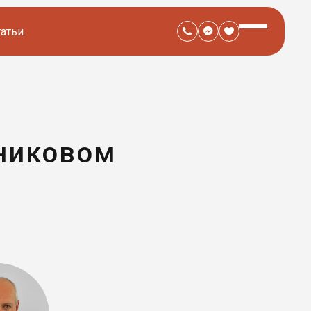
татьи
дниковом