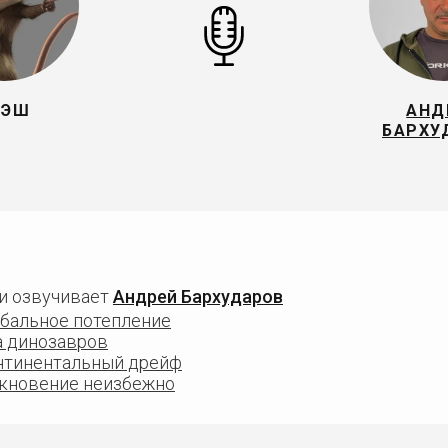
РЭШ
АНД
БАРХУ
и озвучивает
Андрей Бархударов
обальное потепление
а динозавров
нтинентальный дрейф
лкновение неизбежно