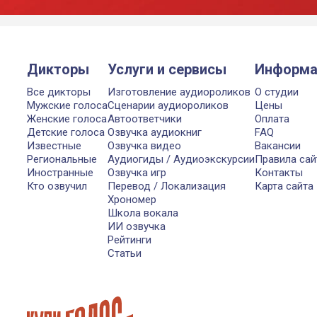
Дикторы
Услуги и сервисы
Информа
Все дикторы
Изготовление аудиороликов
О студии
Мужские голоса
Сценарии аудиороликов
Цены
Женские голоса
Автоответчики
Оплата
Детские голоса
Озвучка аудиокниг
FAQ
Известные
Озвучка видео
Вакансии
Региональные
Аудиогиды / Аудиоэкскурсии
Правила сай
Иностранные
Озвучка игр
Контакты
Кто озвучил
Перевод / Локализация
Карта сайта
Хрономер
Школа вокала
ИИ озвучка
Рейтинги
Статьи