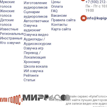
Мужские
Цены
+7 (930) 212
Изготовление
Пн - Пт с 10
голоса
Оплата
аудиороликов
19:00
Женские
FAQ
Сценарии
голоса
Вакансии
аудиороликов
info@kupigo
Детские
Правила сайта
Автоответчики
голоса
Контакты
Озвучка
Известные
Карта сайта
аудиокниг
Региональные
Озвучка видео
Иностранные
Аудиогиды /
Кто озвучил
Аудиоэкскурсии
Озвучка игр
Перевод /
Локализация
Хрономер
Школа вокала
ИИ озвучка
Рейтинги
Статьи
Онлайн сервис «КупиГолос»
позволяет найти лучших дикторов
для записи видео или аудио