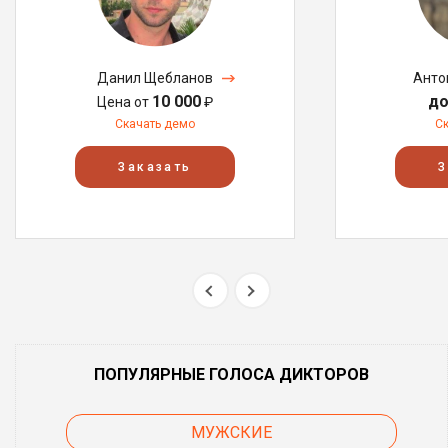
Данил Щебланов
Анто
10 000
до
Цена от
₽
Скачать демо
С
Заказать
З
ПОПУЛЯРНЫЕ ГОЛОСА ДИКТОРОВ
МУЖСКИЕ