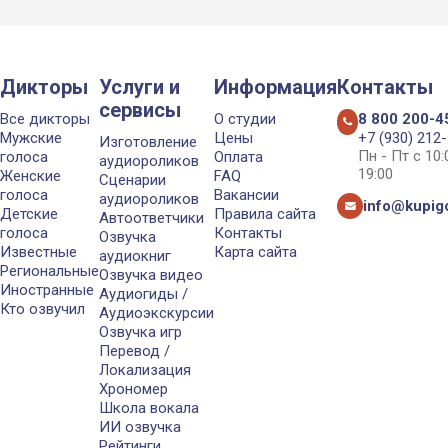
Дикторы
Услуги и
Информация
Контакты
сервисы
Все дикторы
О студии
8 800 200-4
Мужские
Цены
+7 (930) 212
Изготовление
Пн - Пт с 10
голоса
Оплата
аудиороликов
19:00
Женские
FAQ
Сценарии
голоса
Вакансии
аудиороликов
info@kupigo
Детские
Правила сайта
Автоответчики
голоса
Контакты
Озвучка
Известные
Карта сайта
аудиокниг
Региональные
Озвучка видео
Иностранные
Аудиогиды /
Кто озвучил
Аудиоэкскурсии
Озвучка игр
Перевод /
Локализация
Хрономер
Школа вокала
ИИ озвучка
Рейтинги