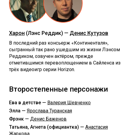
Харон
(Лэнс Реддик) —
Денис Кутузов
В последний раз консьерж «Континенталя»,
сыгранный так рано ушедшим из жизни Лэнсом
Реддиком, озвучен актёром, прежде
отметившимся перевоплощением в Сайленса из
трёх видеоигр серии Horizon.
Второстепенные персонажи
Ева в детстве —
Валерия Шевченко
Элла —
Ярослава Туранская
Фрэнк —
Денис Баженов
Татьяна, Агнета (официантка) —
Анастасия
Жаркова