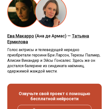
Ева Макарро
(Ана де Армас) —
Татьяна
Ермилова
Голос актрисы и телеведущей нередко
приобретали героини Бри Ларсон, Терезы Палмер,
Алисии Викандер и Эйсы Гонсалес. Здесь же он
достался балерине из синдиката наёмниц,
одержимой жаждой мести.
Озвучьте свой проект с помощью
бесплатной нейросети