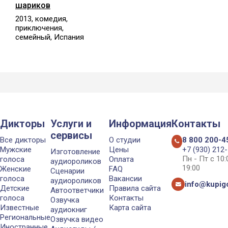
шариков
2013, комедия,
приключения,
семейный, Испания
Дикторы
Услуги и
Информация
Контакты
сервисы
Все дикторы
О студии
8 800 200-4
Мужские
Цены
+7 (930) 212
Изготовление
Пн - Пт с 10
голоса
Оплата
аудиороликов
19:00
Женские
FAQ
Сценарии
голоса
Вакансии
аудиороликов
info@kupigo
Детские
Правила сайта
Автоответчики
голоса
Контакты
Озвучка
Известные
Карта сайта
аудиокниг
Региональные
Озвучка видео
Иностранные