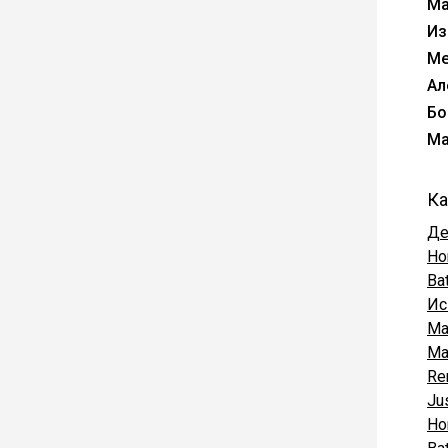
Ма
Из
Ме
Ал
Бо
Ма
Ка
Де
Ho
Ba
Ис
Ma
Ma
Re
Ju
Ho