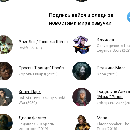
Подписывайся и следи за
новостями мира озвучки
Камилла
Элис Янг / Госпожа Шёпот
Convergence: A Le
Redfall (2023)
Legends Story (202
Орасин "Брэнди" Прайс
Реджина Мосс
Король Ричард (2021)
Злое (2021)
Гвадалупе Алех
Хелен Парк
"Мама" Уэллс
Call of Duty: Black Ops Cold
War (2020)
Cyberpunk 2077 (20
Диана Фостер
Мэва
Годзилла 2: Король
Thronebreaker: The
монстров (2019)
Tales (2018)