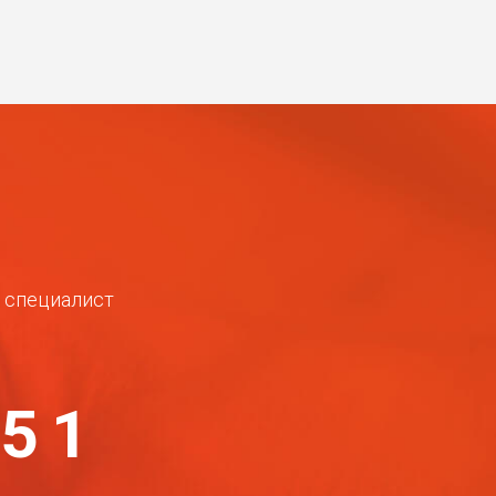
ш специалист
-51