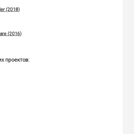
er (2018)
fare (2016)
х проектов: