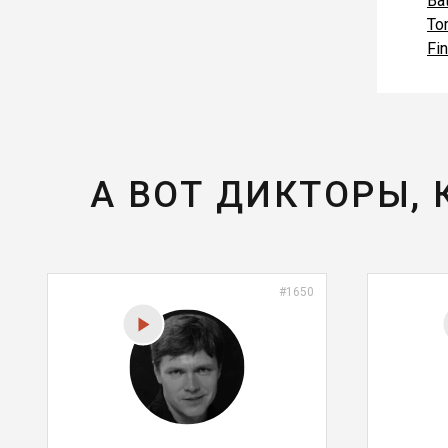
Bat
To
Fi
А ВОТ ДИКТОРЫ,
#1650