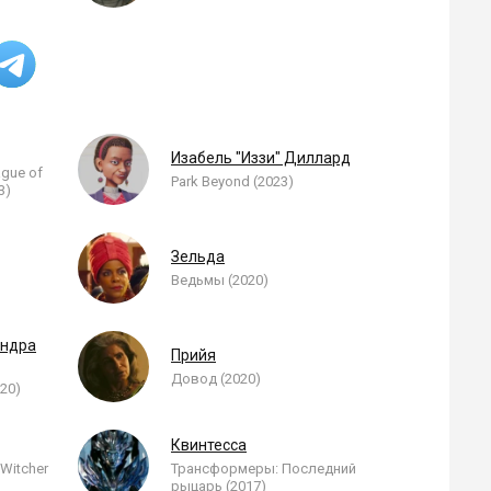
Изабель "Иззи" Диллард
ague of
Park Beyond (2023)
3)
Зельда
Ведьмы (2020)
андра
Прийя
Довод (2020)
20)
Квинтесса
 Witcher
Трансформеры: Последний
рыцарь (2017)