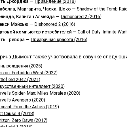
ть Джорджа —
Привидение (2018)
абелла, Маргарита, Часка, Шоко —
Shadow of the Tomb Raid
линда, Капитан Алмейда —
Dishonored 2 (2016)
екси Мэйхью —
Dishonored 2 (2016)
ртовой компьютер истребителей —
Call of Duty: Infinite War
ть Тревора —
Призрачная красота (2016)
рина Дымонт также участвовала в озвучке следующи
нь рождения (2025)
rizon: Forbidden West (2022)
ttlefield 2042 (2021)
кусственный интеллект (2020)
rvel’s Spider-Man: Miles Morales (2020)
rvel's Avengers (2020)
mnant: From the Ashes (2019)
st Cause 4 (2018)
rizon: Zero Dawn (2017)