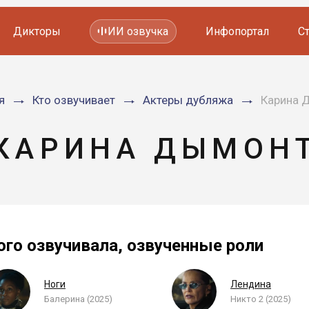
Дикторы
ИИ озвучка
Инфопортал
С
Фильмов и сериалов
я
Кто озвучивает
Актеры дубляжа
Карина 
Мультфильмов
YouTube каналов
Видеорекламы
КАРИНА ДЫМОН
ого озвучивала, озвученные роли
Ноги
Лендина
Балерина (2025)
Никто 2 (2025)