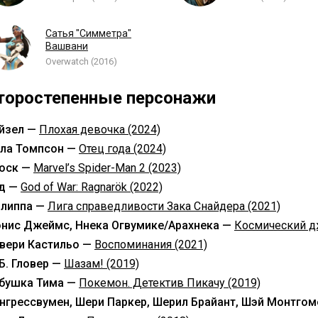
Сатья "Симметра"
Вашвани
Overwatch (2016)
торостепенные персонажи
йзел —
Плохая девочка (2024)
ла Томпсон —
Отец года (2024)
оск —
Marvel’s Spider-Man 2 (2023)
д —
God of War: Ragnarök (2022)
липпа —
Лига справедливости Зака Снайдера (2021)
нис Джеймс, Ннека Огвумике/Арахнека —
Космический д
вери Кастильо —
Воспоминания (2021)
 Б. Гловер —
Шазам! (2019)
бушка Тима —
Покемон. Детектив Пикачу (2019)
нгрессвумен, Шери Паркер, Шерил Брайант, Шэй Монтго