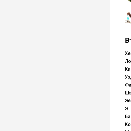
В
Хе
Ло
Ки
Ур
Фи
Шэ
Эй
Э.
Ба
Ко