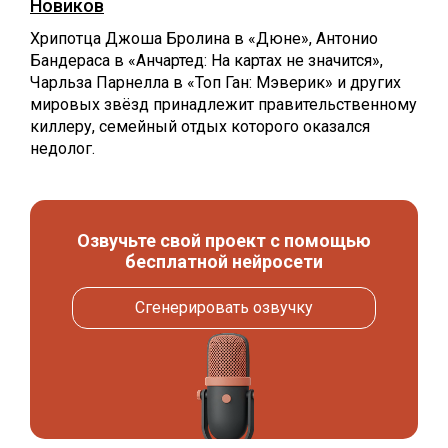
Новиков
Хрипотца Джоша Бролина в «Дюне», Антонио
Бандераса в «Анчартед: На картах не значится»,
Чарльза Парнелла в «Топ Ган: Мэверик» и других
мировых звёзд принадлежит правительственному
киллеру, семейный отдых которого оказался
недолог.
Озвучьте свой проект с помощью
бесплатной нейросети
Сгенерировать озвучку