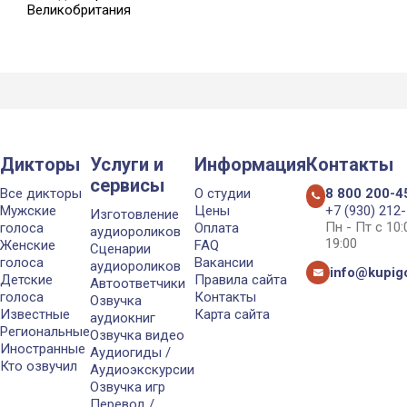
Великобритания
Дикторы
Услуги и
Информация
Контакты
сервисы
Все дикторы
О студии
8 800 200-4
Мужские
Цены
+7 (930) 212
Изготовление
Пн - Пт с 10
голоса
Оплата
аудиороликов
19:00
Женские
FAQ
Сценарии
голоса
Вакансии
аудиороликов
info@kupigo
Детские
Правила сайта
Автоответчики
голоса
Контакты
Озвучка
Известные
Карта сайта
аудиокниг
Региональные
Озвучка видео
Иностранные
Аудиогиды /
Кто озвучил
Аудиоэкскурсии
Озвучка игр
Перевод /