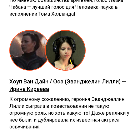
По мнению большинства зрителей, голос Ивана
Чабана — лучший голос для Человека-паука в
исполнении Тома Холланда!
Хоуп Ван Дайн / Оса
(Эванджелин Лилли) —
Ирина Киреева
К огромному сожалению, героиня Эванджеллин
Лилли сыграла в повествовании не такую
огромную роль, но хоть какую-то! Даже реплики у
неё были, и дублировала их известная актриса
озвучивания.