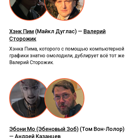
Хэнк Пим
(Майкл Дуглас) —
Валерий
Сторожик
Хэнка Пима, которого с помощью компьютерной
графики знатно омолодили, дублирует всё тот же
Валерий Сторожик.
Эбони Мо (Эбеновый Зоб)
(Том Вон-Лолор)
—
Андрей Казанцев