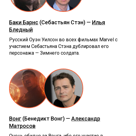
Баки Барнс
(Себастьян Стэн) —
Илья
Бледный
Русский Оуэн Уилсон во всех фильмах Marvel с
участием Себастьяна Стэна дублировал его
персонажа — Зимнего солдата.
Вонг
(Бенедикт Вонг) —
Александр
Матросов
Очень обидно за Вонга, ибо его участие в