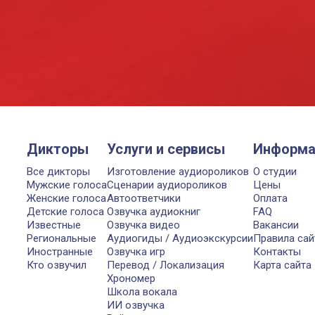
Дикторы
Услуги и сервисы
Информа
Все дикторы
Изготовление аудиороликов
О студии
Мужские голоса
Сценарии аудиороликов
Цены
Женские голоса
Автоответчики
Оплата
Детские голоса
Озвучка аудиокниг
FAQ
Известные
Озвучка видео
Вакансии
Региональные
Аудиогиды / Аудиоэкскурсии
Правила сай
Иностранные
Озвучка игр
Контакты
Кто озвучил
Перевод / Локализация
Карта сайта
Хрономер
Школа вокала
ИИ озвучка