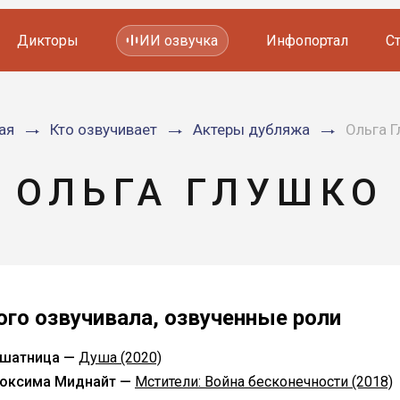
Дикторы
ИИ озвучка
Инфопортал
С
Фильмов и сериалов
ая
Кто озвучивает
Актеры дубляжа
Ольга 
Мультфильмов
YouTube каналов
Видеорекламы
ОЛЬГА ГЛУШКО
ого озвучивала, озвученные роли
шатница —
Душа (2020)
оксима Миднайт —
Мстители: Война бесконечности (2018)