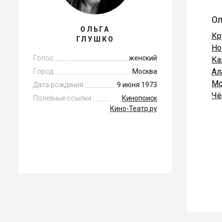
Ол
ОЛЬГА
Кр
ГЛУШКО
Но
Голос:
женский
Ка
Ал
Город:
Москва
Мс
Дата рождения:
9 июня 1973
Чё
Полезные ссылки:
Кинопоиск
Кино-Театр.ру