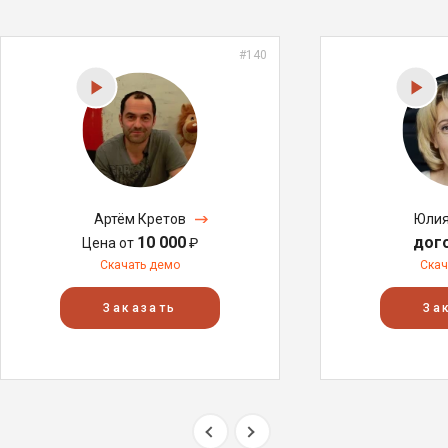
#140
Артём Кретов
Юлия
10 000
дог
Цена от
₽
Скачать демо
Скач
Заказать
За