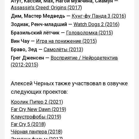
Атут, Кассий, Мах, Нагой мужчина, Сиамун —
Assassin's Creed: Origins (2017)
Дим, Мастер Медведь —
Кунг-фу Панда 3 (2016)
Зодиак, Ренч-младший —
Watch Dogs 2 (2016)
Бразильский лётчик —
Головоломка (2015)
Вин Чау —
Игра на понижение (2015)
Браво, Зед —
Самолёты (2013)
Грег Дженсен —
Восприятие / Нейродетектив
(2012-2015)
Алексей Черных также участвовал в озвучке
следующих проектов:
Кролик Питер 2 (2021)
Far Cry New Dawn (2019)
Клаустрофобы (2019)
Far Cry 5 (2018)
Чёрная пантера (2018)