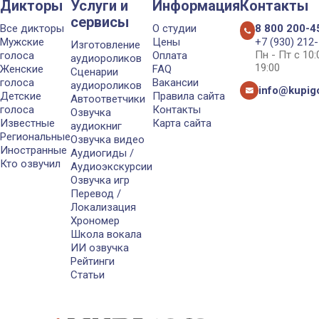
Дикторы
Услуги и
Информация
Контакты
сервисы
Все дикторы
О студии
8 800 200-4
Мужские
Цены
+7 (930) 212
Изготовление
Пн - Пт с 10
голоса
Оплата
аудиороликов
19:00
Женские
FAQ
Сценарии
голоса
Вакансии
аудиороликов
info@kupigo
Детские
Правила сайта
Автоответчики
голоса
Контакты
Озвучка
Известные
Карта сайта
аудиокниг
Региональные
Озвучка видео
Иностранные
Аудиогиды /
Кто озвучил
Аудиоэкскурсии
Озвучка игр
Перевод /
Локализация
Хрономер
Школа вокала
ИИ озвучка
Рейтинги
Статьи