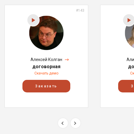
#143
Алексей Колган
Али
договорная
до
Скачать демо
С
Заказать
З