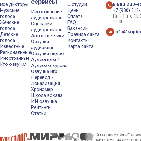
сервисы
Все дикторы
О студии
8 800 200-4
Мужские
Цены
+7 (930) 212
Изготовление
Пн - Пт с 10
голоса
Оплата
аудиороликов
19:00
Женские
FAQ
Сценарии
голоса
Вакансии
аудиороликов
info@kupigo
Детские
Правила сайта
Автоответчики
голоса
Контакты
Озвучка
Известные
Карта сайта
аудиокниг
Региональные
Озвучка видео
Иностранные
Аудиогиды /
Кто озвучил
Аудиоэкскурсии
Озвучка игр
Перевод /
Локализация
Хрономер
Школа вокала
ИИ озвучка
Рейтинги
Статьи
Онлайн сервис «КупиГолос»
позволяет найти лучших дикторов