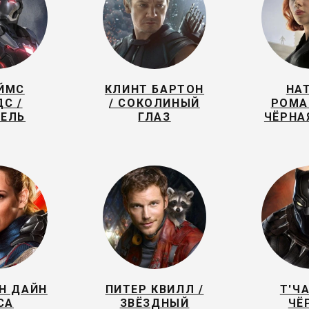
ЙМС
КЛИНТ БАРТОН
НА
С /
/ СОКОЛИНЫЙ
РОМА
ТЕЛЬ
ГЛАЗ
ЧЁРНА
Н ДАЙН
ПИТЕР КВИЛЛ /
Т'Ч
СА
ЗВЁЗДНЫЙ
ЧЁ