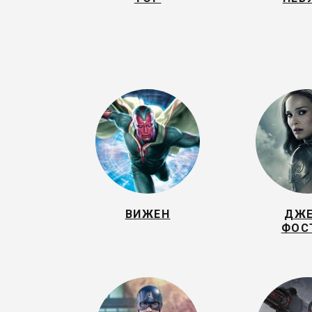
ВИЖЕН
ДЖ
ФОС