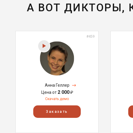
А ВОТ ДИКТОРЫ,
#459
Анна Геллер
2 000
Цена от
₽
Скачать демо
Заказать