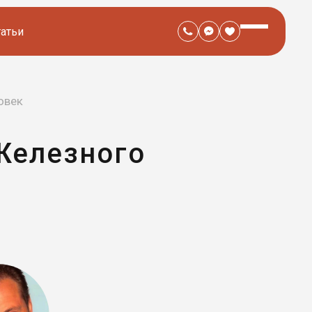
татьи
овек
 Железного