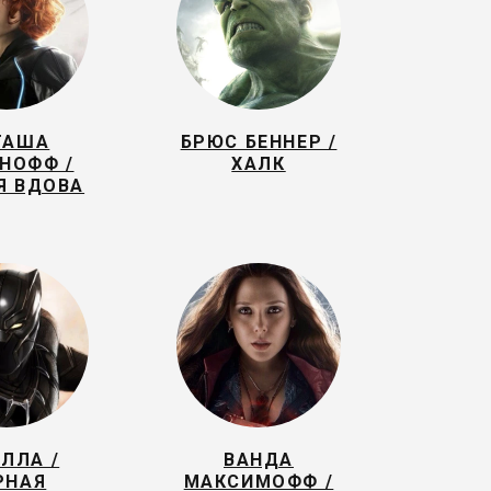
ТАША
БРЮС БЕННЕР /
НОФФ /
ХАЛК
Я ВДОВА
АЛЛА /
ВАНДА
РНАЯ
МАКСИМОФФ /