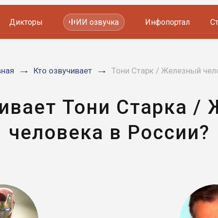
Дикторы
ИИ озвучка
Инфопортал
С
Фильмов и сериалов
вная
Кто озвучивает
Тони Старк / Железный чел
Мультфильмов
YouTube каналов
Видеорекламы
ивает Тони Старка /
человека в России?