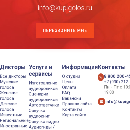
info@kupigolos.ru
ПЕРЕЗВОНИТЕ МНЕ
Дикторы
Услуги и
Информация
Контакты
сервисы
Все дикторы
О студии
8 800 200-4
Мужские
Цены
+7 (930) 212
Изготовление
Пн - Пт с 10
голоса
Оплата
аудиороликов
19:00
Женские
FAQ
Сценарии
голоса
Вакансии
аудиороликов
info@kupigo
Детские
Правила сайта
Автоответчики
голоса
Контакты
Озвучка
Известные
Карта сайта
аудиокниг
Региональные
Озвучка видео
Иностранные
Аудиогиды /