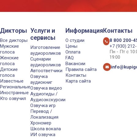
Дикторы
Услуги и
Информация
Контакты
сервисы
Все дикторы
О студии
8 800 200-4
Мужские
Цены
+7 (930) 212
Изготовление
Пн - Пт с 10
голоса
Оплата
аудиороликов
19:00
Женские
FAQ
Сценарии
голоса
Вакансии
аудиороликов
info@kupigo
Детские
Правила сайта
Автоответчики
голоса
Контакты
Озвучка
Известные
Карта сайта
аудиокниг
Региональные
Озвучка видео
Иностранные
Аудиогиды /
Кто озвучил
Аудиоэкскурсии
Озвучка игр
Перевод /
Локализация
Хрономер
Школа вокала
ИИ озвучка