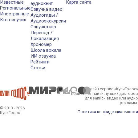
Известные
Карта сайта
аудиокниг
Региональные
Озвучка видео
Иностранные
Аудиогиды /
Кто озвучил
Аудиоэкскурсии
Озвучка игр
Перевод /
Локализация
Хрономер
Школа вокала
ИИ озвучка
Рейтинги
Статьи
Онлайн сервис «КупиГолос»
позволяет найти лучших дикторов
для записи видео или аудио
рекламы.
© 2013 - 2026
Политика конфиденциальности
КупиГолос