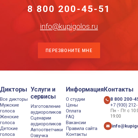
8 800 200-45-51
info@kupigolos.ru
ПЕРЕЗВОНИТЕ МНЕ
Дикторы
Услуги и
Информация
Контакты
сервисы
Все дикторы
О студии
8 800 200-4
Мужские
Цены
+7 (930) 212
Изготовление
Пн - Пт с 10
голоса
Оплата
аудиороликов
19:00
Женские
FAQ
Сценарии
голоса
Вакансии
аудиороликов
info@kupigo
Детские
Правила сайта
Автоответчики
голоса
Контакты
Озвучка