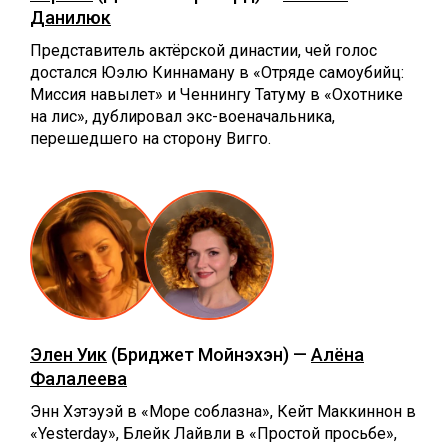
Данилюк
Представитель актёрской династии, чей голос
достался Юэлю Киннаману в «Отряде самоубийц:
Миссия навылет» и Ченнингу Татуму в «Охотнике
на лис», дублировал экс-военачальника,
перешедшего на сторону Вигго.
Элен Уик
(Бриджет Мойнэхэн) —
Алёна
Фалалеева
Энн Хэтэуэй в «Море соблазна», Кейт Маккиннон в
«Yesterday», Блейк Лайвли в «Простой просьбе»,