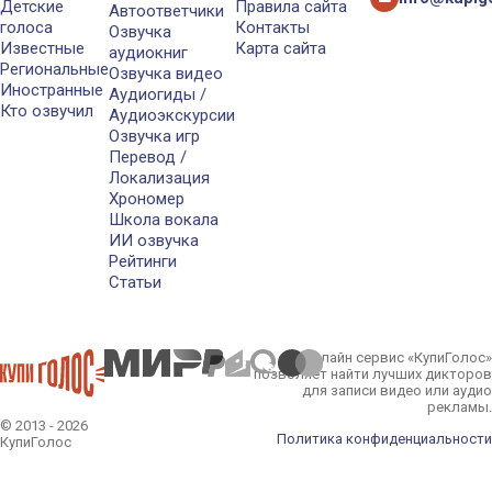
Детские
Правила сайта
Автоответчики
голоса
Контакты
Озвучка
Известные
Карта сайта
аудиокниг
Региональные
Озвучка видео
Иностранные
Аудиогиды /
Кто озвучил
Аудиоэкскурсии
Озвучка игр
Перевод /
Локализация
Хрономер
Школа вокала
ИИ озвучка
Рейтинги
Статьи
Онлайн сервис «КупиГолос»
позволяет найти лучших дикторов
для записи видео или аудио
рекламы.
© 2013 - 2026
Политика конфиденциальности
КупиГолос