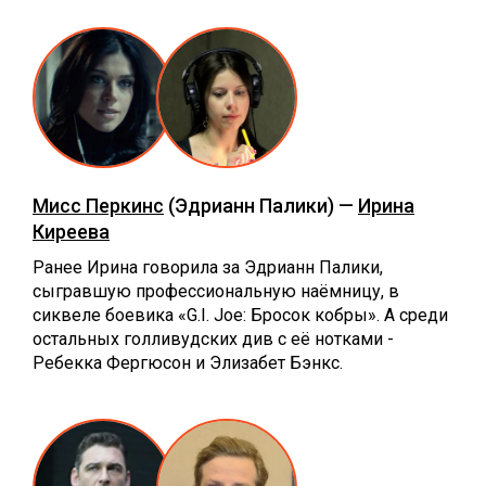
Мисс Перкинс
(Эдрианн Палики) —
Ирина
Киреева
Ранее Ирина говорила за Эдрианн Палики,
сыгравшую профессиональную наёмницу, в
сиквеле боевика «G.I. Joe: Бросок кобры». А среди
остальных голливудских див с её нотками -
Ребекка Фергюсон и Элизабет Бэнкс.