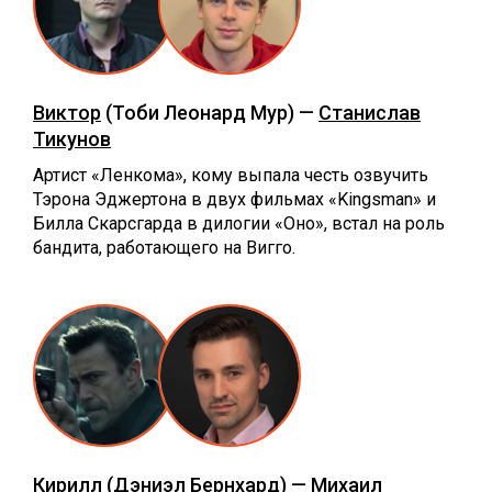
Виктор
(Тоби Леонард Мур) —
Станислав
Тикунов
Артист «Ленкома», кому выпала честь озвучить
Тэрона Эджертона в двух фильмах «Kingsman» и
Билла Скарсгарда в дилогии «Оно», встал на роль
бандита, работающего на Вигго.
Кирилл
(Дэниэл Бернхард) —
Михаил