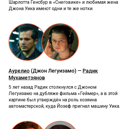
Шарлотта Генсбур в «Снеговике» и любимая жена
Джона Уика имеют одни и те же нотки.
Аурелио
(Джон Легуизамо) —
Радик
Мухаметзянов
5 лет назад Радик столкнулся с Джоном
Легуизамо на дубляже фильма «Геймер», а в этой
картине был утверждён на роль хозяина
автомастерской, куда Йозеф пригнал машину Уика.