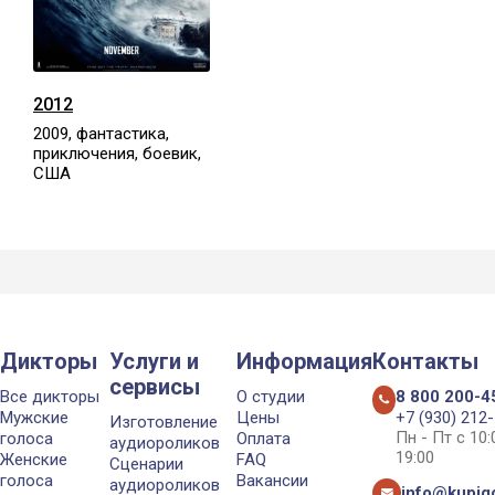
2012
2009, фантастика,
приключения, боевик,
США
Дикторы
Услуги и
Информация
Контакты
сервисы
Все дикторы
О студии
8 800 200-4
Мужские
Цены
+7 (930) 212
Изготовление
Пн - Пт с 10
голоса
Оплата
аудиороликов
19:00
Женские
FAQ
Сценарии
голоса
Вакансии
аудиороликов
info@kupigo