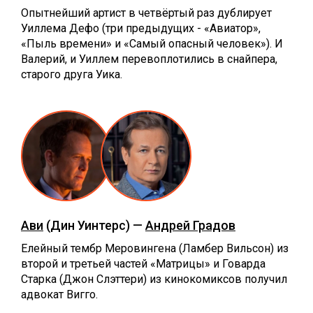
Опытнейший артист в четвёртый раз дублирует
Уиллема Дефо (три предыдущих - «Авиатор»,
«Пыль времени» и «Самый опасный человек»). И
Валерий, и Уиллем перевоплотились в снайпера,
старого друга Уика.
Ави
(Дин Уинтерс) —
Андрей Градов
Елейный тембр Меровингена (Ламбер Вильсон) из
второй и третьей частей «Матрицы» и Говарда
Старка (Джон Слэттери) из кинокомиксов получил
адвокат Вигго.