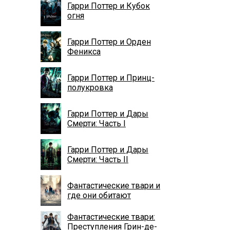
Гарри Поттер и Кубок
огня
Гарри Поттер и Орден
Феникса
Гарри Поттер и Принц-
полукровка
Гарри Поттер и Дары
Смерти: Часть I
Гарри Поттер и Дары
Смерти: Часть II
Фантастические твари и
где они обитают
Фантастические твари:
Преступления Грин-де-