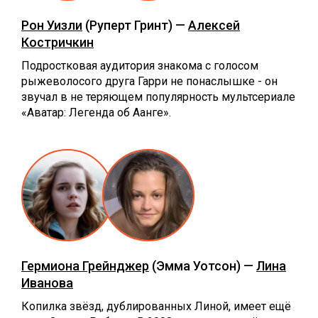
Рон Уизли
(Руперт Гринт) —
Алексей
Костричкин
Подростковая аудитория знакома с голосом
рыжеволосого друга Гарри не понаслышке - он
звучал в не теряющем популярность мультсериале
«Аватар: Легенда об Аанге».
Гермиона Грейнджер
(Эмма Уотсон) —
Лина
Иванова
Копилка звёзд, дублированных Линой, имеет ещё