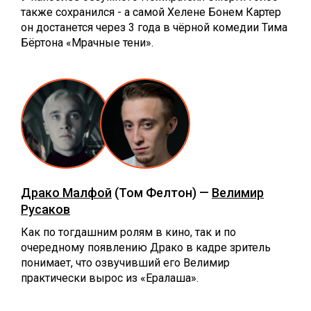
также сохранился - а самой Хелене Бонем Картер
он достанется через 3 года в чёрной комедии Тима
Бёртона «Мрачные тени».
Драко Малфой
(Том Фелтон) —
Велимир
Русаков
Как по тогдашним ролям в кино, так и по
очередному появлению Драко в кадре зритель
понимает, что озвучивший его Велимир
практически вырос из «Ералаша».