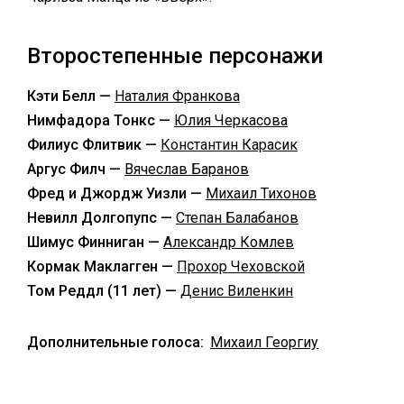
Второстепенные персонажи
Кэти Белл —
Наталия Франкова
Нимфадора Тонкс —
Юлия Черкасова
Филиус Флитвик —
Константин Карасик
Аргус Филч —
Вячеслав Баранов
Фред и Джордж Уизли —
Михаил Тихонов
Невилл Долгопупс —
Степан Балабанов
Шимус Финниган —
Александр Комлев
Кормак Маклагген —
Прохор Чеховской
Том Реддл (11 лет) —
Денис Виленкин
Дополнительные голоса:
Михаил Георгиу