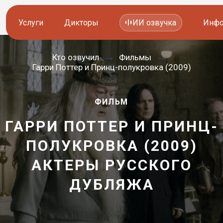
Услуги
Дикторы
ИИ озвучка
Инфо
Кто озвучил
Фильмы
Озвучка видео
Иностранные дикторы
Гарри Поттер и Принц-полукровка (2009)
Работа с аудио
Русские дикторы
ФИЛЬМ
Работа с текстом
Актеры озвучки
ГАРРИ ПОТТЕР И ПРИНЦ-
Локализация и перевод
Контакты дикторов
ПОЛУКРОВКА (2009)
Другие услуги
ИИ голоса
АКТЕРЫ РУССКОГО
—
ДУБЛЯЖА
8 800 200-45-51
8 800 200-45-51
Заказать звонок
Заказать звонок