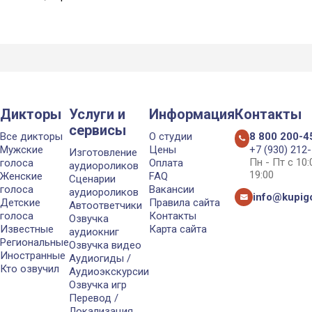
Дикторы
Услуги и
Информация
Контакты
сервисы
Все дикторы
О студии
8 800 200-4
Мужские
Цены
+7 (930) 212
Изготовление
Пн - Пт с 10
голоса
Оплата
аудиороликов
19:00
Женские
FAQ
Сценарии
голоса
Вакансии
аудиороликов
info@kupigo
Детские
Правила сайта
Автоответчики
голоса
Контакты
Озвучка
Известные
Карта сайта
аудиокниг
Региональные
Озвучка видео
Иностранные
Аудиогиды /
Кто озвучил
Аудиоэкскурсии
Озвучка игр
Перевод /
Локализация