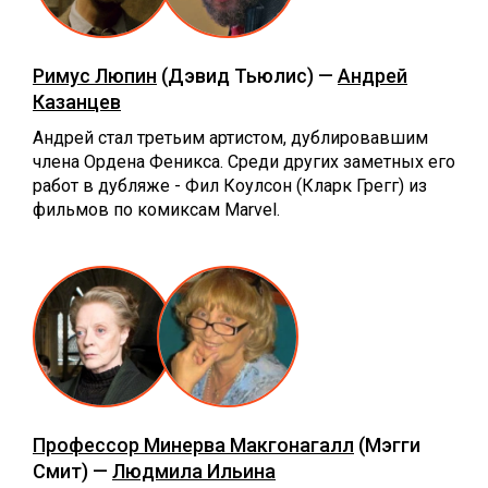
Римус Люпин
(Дэвид Тьюлис) —
Андрей
Казанцев
Андрей стал третьим артистом, дублировавшим
члена Ордена Феникса. Среди других заметных его
работ в дубляже - Фил Коулсон (Кларк Грегг) из
фильмов по комиксам Marvel.
Профессор Минерва Макгонагалл
(Мэгги
Смит) —
Людмила Ильина