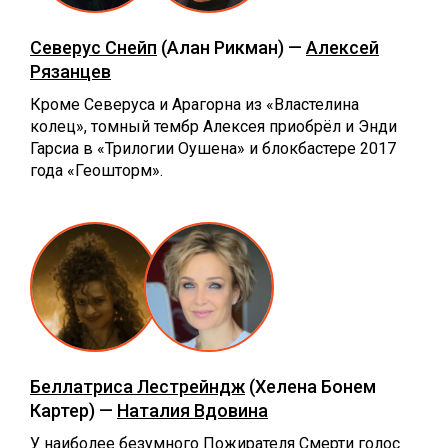
Северус Снейп
(Алан Рикман) —
Алексей
Рязанцев
Кроме Северуса и Арагорна из «Властелина
колец», томный тембр Алексея приобрёл и Энди
Гарсиа в «Трилогии Оушена» и блокбастере 2017
года «Геошторм».
Беллатриса Лестрейндж
(Хелена Бонем
Картер) —
Наталия Вдовина
У наиболее безумного Пожирателя Смерти голос