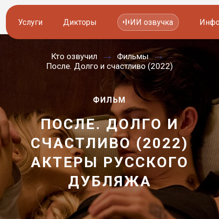
Услуги
Дикторы
ИИ озвучка
Инфо
Кто озвучил
Фильмы
Озвучка видео
Иностранные дикторы
После. Долго и счастливо (2022)
Работа с аудио
Русские дикторы
ФИЛЬМ
Работа с текстом
Актеры озвучки
ПОСЛЕ. ДОЛГО И
Локализация и перевод
Контакты дикторов
СЧАСТЛИВО (2022)
Другие услуги
ИИ голоса
АКТЕРЫ РУССКОГО
—
ДУБЛЯЖА
8 800 200-45-51
8 800 200-45-51
Заказать звонок
Заказать звонок