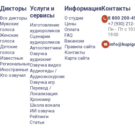
Дикторы
Услуги и
Информация
Контакты
сервисы
Все дикторы
О студии
8 800 200-4
Мужские
Цены
+7 (930) 212
Изготовление
Пн - Пт с 10
голоса
Оплата
аудиороликов
19:00
Женские
FAQ
Сценарии
голоса
Вакансии
аудиороликов
info@kupigo
Детские
Правила сайта
Автоответчики
голоса
Контакты
Озвучка
Известные
Карта сайта
аудиокниг
Региональные
Озвучка видео
Иностранные
Аудиогиды /
Кто озвучил
Аудиоэкскурсии
Озвучка игр
Перевод /
Локализация
Хрономер
Школа вокала
ИИ озвучка
Рейтинги
Статьи