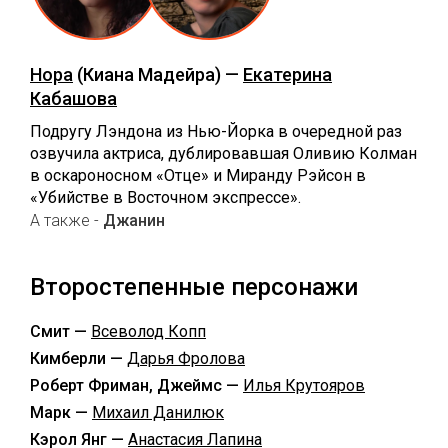
Нора
(Киана Мадейра) —
Екатерина
Кабашова
Подругу Лэндона из Нью-Йорка в очередной раз
озвучила актриса, дублировавшая Оливию Колман
в оскароносном «Отце» и Миранду Рэйсон в
«Убийстве в Восточном экспрессе».
А также -
Джанин
Второстепенные персонажи
Смит —
Всеволод Копп
Кимберли —
Дарья Фролова
Роберт Фриман, Джеймс —
Илья Крутояров
Марк —
Михаил Данилюк
Кэрол Янг —
Анастасия Лапина