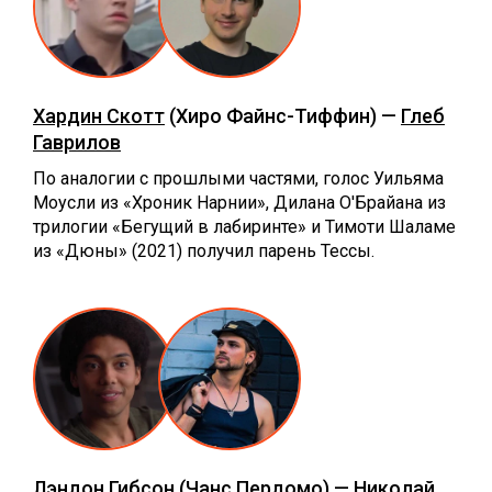
Хардин Скотт
(Хиро Файнс-Тиффин) —
Глеб
Гаврилов
По аналогии с прошлыми частями, голос Уильяма
Моусли из «Хроник Нарнии», Дилана О'Брайана из
трилогии «Бегущий в лабиринте» и Тимоти Шаламе
из «Дюны» (2021) получил парень Тессы.
Лэндон Гибсон
(Чанс Пердомо) —
Николай