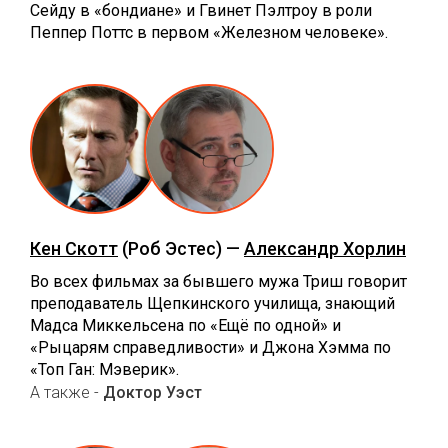
Сейду в «бондиане» и Гвинет Пэлтроу в роли
Пеппер Поттс в первом «Железном человеке».
Кен Скотт
(Роб Эстес) —
Александр Хорлин
Во всех фильмах за бывшего мужа Триш говорит
преподаватель Щепкинского училища, знающий
Мадса Миккельсена по «‎Ещё по одной» и
«‎Рыцарям справедливости» и Джона Хэмма по
«Топ Ган: Мэверик».
А также -
Доктор Уэст