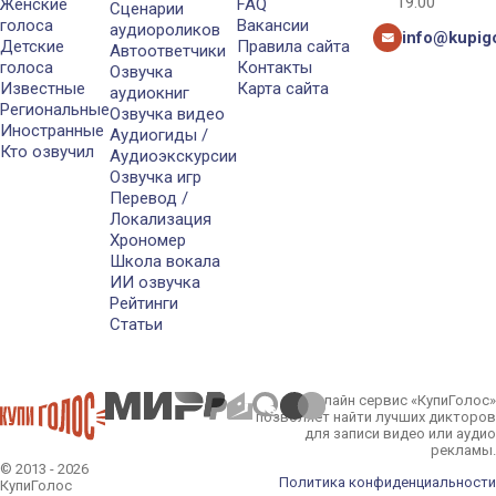
19:00
Женские
FAQ
Сценарии
голоса
Вакансии
аудиороликов
info@kupigo
Детские
Правила сайта
Автоответчики
голоса
Контакты
Озвучка
Известные
Карта сайта
аудиокниг
Региональные
Озвучка видео
Иностранные
Аудиогиды /
Кто озвучил
Аудиоэкскурсии
Озвучка игр
Перевод /
Локализация
Хрономер
Школа вокала
ИИ озвучка
Рейтинги
Статьи
Онлайн сервис «КупиГолос»
позволяет найти лучших дикторов
для записи видео или аудио
рекламы.
© 2013 - 2026
Политика конфиденциальности
КупиГолос