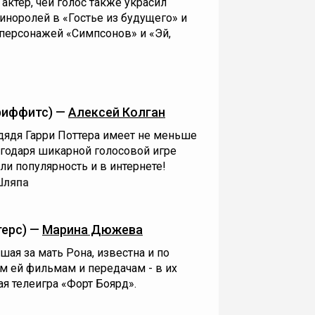
ктёр, чей голос также украсил
киноролей в «Гостье из будущего» и
персонажей «Симпсонов» и «Эй,
риффитс) —
Алексей Колган
ядя Гарри Поттера имеет не меньше
агодаря шикарной голосовой игре
ли популярность и в интернете!
Шляпа
ерс) —
Марина Дюжева
ая за мать Рона, известна и по
м ей фильмам и передачам - в их
ая телеигра «Форт Боярд».