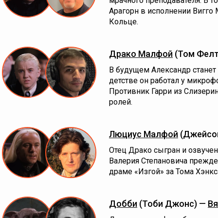
мрачного преподавателя. В т
Арагорн в исполнении Вигго 
Кольце.
Драко Малфой
(Том Фелт
В будущем Александр станет
детстве он работал у микроф
Противник Гарри из Слизерин
ролей.
Люциус Малфой
(Джейсон
Отец Драко сыгран и озвуче
Валерия Степановича прежд
драме «Изгой» за Тома Хэнкс
Добби
(Тоби Джонс) —
Вя