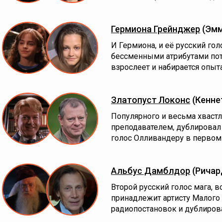
Гермиона Грейнджер
(Эмм
И Гермиона, и её русский го
бессменными атрибутами пот
взрослеет и набирается опыт
Златопуст Локонс
(Кенне
Популярного и весьма хвастл
преподавателем, дублировал
голос Олливандеру в первом
Альбус Дамблдор
(Ричар
Второй русский голос мага, 
принадлежит артисту Малого т
радиопостановок и дублиров