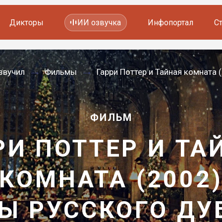
Дикторы
ИИ озвучка
Инфопортал
С
Фильмов и сериалов
звучил
Фильмы
Гарри Поттер и Тайная комната 
Мультфильмов
YouTube каналов
Видеорекламы
ФИЛЬМ
РИ ПОТТЕР И ТА
КОМНАТА (2002
Ы РУССКОГО Д
—