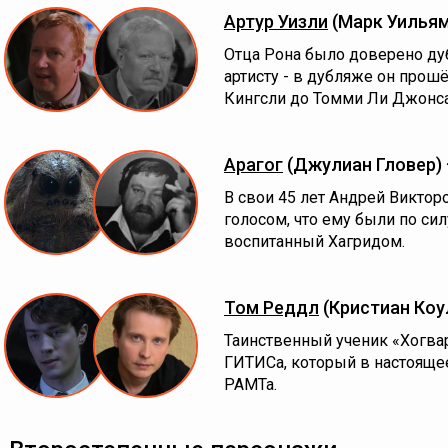
Артур Уизли
(Марк Уилья
Отца Рона было доверено ду
артисту - в дубляже он прош
Кингсли до Томми Ли Джонса
Арагог
(Джулиан Гловер)
В свои 45 лет Андрей Виктор
голосом, что ему были по силу
воспитанный Хагридом.
Том Реддл
(Кристиан Коу
Таинственный ученик «Хогва
ГИТИСа, который в настояще
РАМТа.