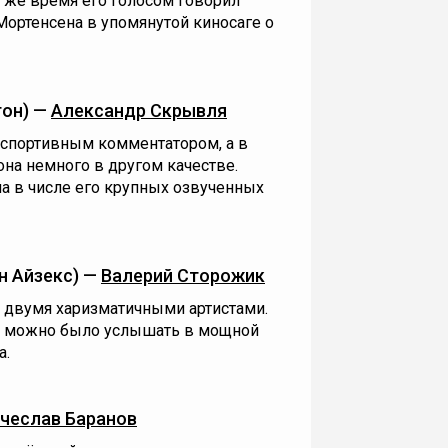
о же время его голосом говорил
Мортенсена в упомянутой киносаге о
он) —
Александр Скрывля
 спортивным комментатором, а в
она немного в другом качестве.
а в числе его крупных озвученных
 Айзекс) —
Валерий Сторожик
н двумя харизматичными артистами.
е можно было услышать в мощной
а.
чеслав Баранов