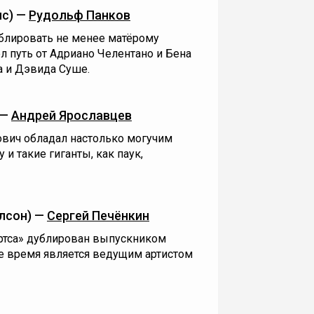
мс) —
Рудольф Панков
блировать не менее матёрому
ёл путь от Адриано Челентано и Бена
 и Дэвида Суше.
 —
Андрей Ярославцев
ович обладал настолько могучим
 и такие гиганты, как паук,
лсон) —
Сергей Печёнкин
ртса» дублирован выпускником
е время является ведущим артистом