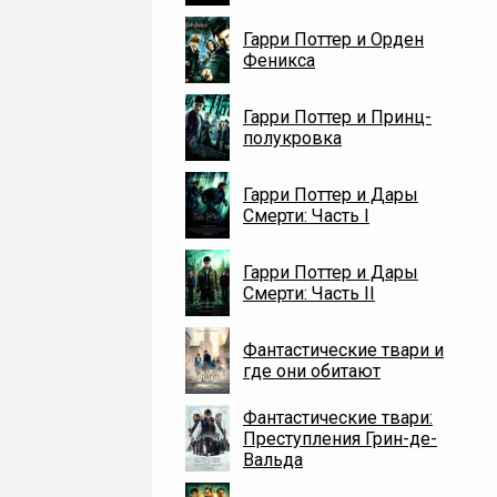
Гарри Поттер и Орден
Феникса
Гарри Поттер и Принц-
полукровка
Гарри Поттер и Дары
Смерти: Часть I
Гарри Поттер и Дары
Смерти: Часть II
Фантастические твари и
где они обитают
Фантастические твари:
Преступления Грин-де-
Вальда