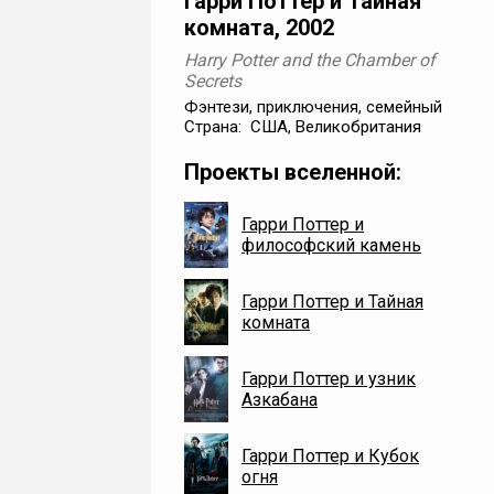
Гарри Поттер и Тайная
комната, 2002
Harry Potter and the Chamber of
Secrets
Фэнтези, приключения, семейный
Страна: США, Великобритания
Проекты вселенной:
Гарри Поттер и
философский камень
Гарри Поттер и Тайная
комната
Гарри Поттер и узник
Азкабана
Гарри Поттер и Кубок
огня