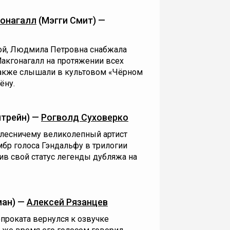
онагалл
(Мэгги Смит) —
ой, Людмила Петровна снабжала
акгонагалл на протяжении всех
также слышали в культовом «Чёрном
ёну.
лтрейн) —
Рогволд Суховерко
лесничему великолепный артист
бр голоса Гэндальфу в трилогии
ив свой статус легенды дубляжа на
ман) —
Алексей Рязанцев
проката вернулся к озвучке