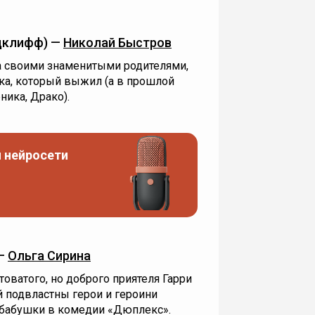
дклифф) —
Николай Быстров
а своими знаменитыми родителями,
ка, который выжил (а в прошлой
ника, Драко).
 нейросети
 —
Ольга Сирина
товатого, но доброго приятеля Гарри
й подвластны герои и героини
о бабушки в комедии «Дюплекс».