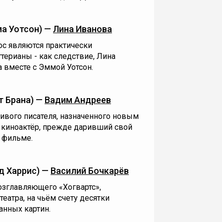
а Уотсон) —
Лина Иванова
лос являются практически
терианы - как следствие, Лина
а вместе с Эммой Уотсон.
т Брана) —
Вадим Андреев
ивого писателя, назначенного новым
 киноактёр, прежде даривший свой
 фильме.
д Харрис) —
Василий Бочкарёв
возглавляющего «Хогвартс»,
еатра, на чьём счету десятки
анных картин.