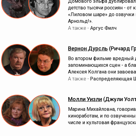
Домового эльфа дублировал а
детство тысячи россиян - от 
«Лиловом шаре» до озвучки 
Арнольд!».
А также -
Аргус Филч
Вернон Дурсль
(Ричард Г
Во втором фильме вредный д
запоминающихся сцен - а бл
Алексея Колгана они завоева
А также -
Распределяющая 
Молли Уизли
(Джули Уолт
Марина Михайловна, говоривш
киноработам, и по озвученны
числе и культовая французск