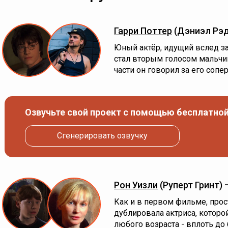
Гарри Поттер
(Дэниэл Рэ
Юный актёр, идущий вслед з
стал вторым голосом мальчи
части он говорил за его сопер
Озвучьте свой проект с помощью бесплатной
Сгенерировать озвучку
Рон Уизли
(Руперт Гринт)
Как и в первом фильме, прос
дублировала актриса, которо
любого возраста - вплоть д