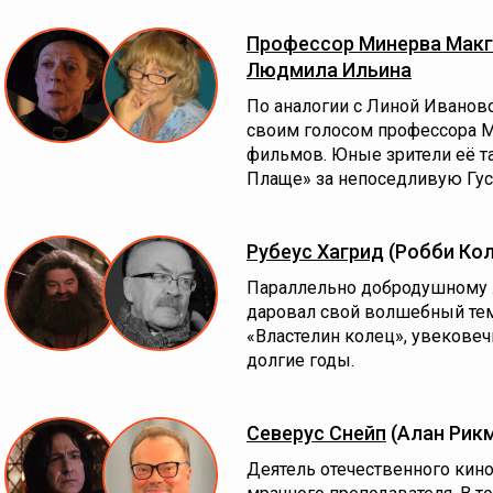
Профессор Минерва Макг
Людмила Ильина
По аналогии с Линой Иванов
своим голосом профессора М
фильмов. Юные зрители её 
Плаще» за непоседливую Гус
Рубеус Хагрид
(Робби Ко
Параллельно добродушному 
даровал свой волшебный тем
«Властелин колец», увековеч
долгие годы.
Северус Снейп
(Алан Рик
Деятель отечественного кино