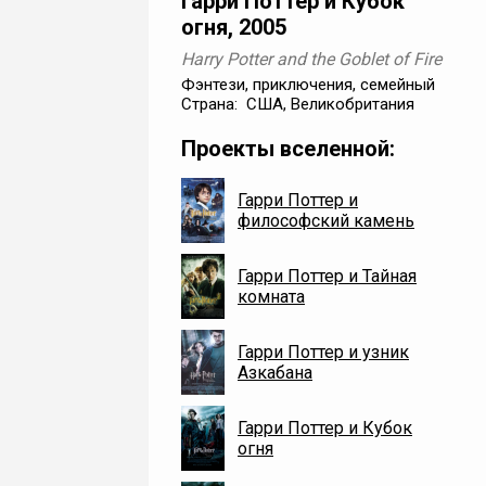
Гарри Поттер и Кубок
огня, 2005
Harry Potter and the Goblet of Fire
Фэнтези, приключения, семейный
Страна: США, Великобритания
Проекты вселенной:
Гарри Поттер и
философский камень
Гарри Поттер и Тайная
комната
Гарри Поттер и узник
Азкабана
Гарри Поттер и Кубок
огня