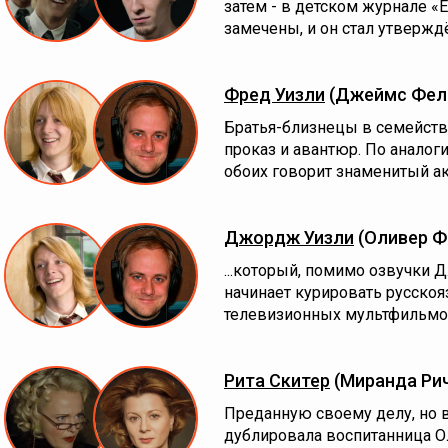
затем - в детском журнале «
замечены, и он стал утверждё
Фред Уизли
(Джеймс Фел
Братья-близнецы в семейств
проказ и авантюр. По анало
обоих говорит знаменитый акт
Джордж Уизли
(Оливер Ф
...который, помимо озвучки
начинает курировать русско
телевизионных мультфильмов
Рита Скитер
(Миранда Ри
Преданную своему делу, но
дублировала воспитанница О