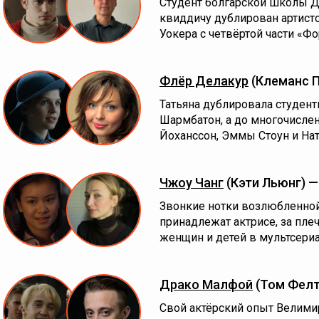
Студент болгарской школы Д
квиддичу дублирован артист
Уокера с четвёртой части «Фо
Флёр Делакур
(Клеманс 
Татьяна дублировала студен
Шармбатон, а до многочисле
Йоханссон, Эммы Стоун и Ната
Чжоу Чанг
(Кэти Льюнг) 
Звонкие нотки возлюбленной 
принадлежат актрисе, за пле
женщин и детей в мультсериа
Драко Малфой
(Том Фелт
Свой актёрский опыт Велимир