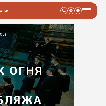
татьи
005)
К ОГНЯ
УБЛЯЖА