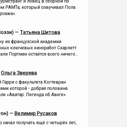
урмстранг и ловец в сборной по
ом РАМТа, который озвучивал Пола
рсажа».
Поэзи) —
Татьяна Шитова
тку из французской академии
нных ключевых киноработ Скарлетт
ли Портман остаётся всего ничего...
—
Ольга Зверева
Гарри с факультета Когтевран
чами которой - добрая половина
ле «Аватар: Легенда об Аанге».
он) —
Велимир Русаков
 начал получать ещё с четырёх лет,