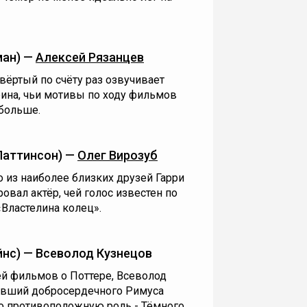
ман) —
Алексей Рязанцев
вёртый по счёту раз озвучивает
рина, чьи мотивы по ходу фильмов
больше.
Паттинсон) —
Олег Вирозуб
 из наиболее близких друзей Гарри
овал актёр, чей голос известен по
«Властелина колец».
нс) — Всеволод Кузнецов
й фильмов о Поттере, Всеволод
авший добросердечного Римуса
но противоположную роль - Тёмного