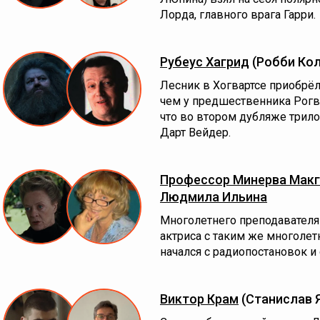
Лорда, главного врага Гарри.
Рубеус Хагрид
(Робби Ко
Лесник в Хогвартсе приобрёл
чем у предшественника Рогво
что во втором дубляже трил
Дарт Вейдер.
Профессор Минерва Макг
Людмила Ильина
Многолетнего преподавателя
актриса с таким же многоле
начался с радиопостановок и
Виктор Крам
(Станислав 