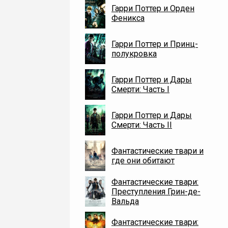
Гарри Поттер и Орден
Феникса
Гарри Поттер и Принц-
полукровка
Гарри Поттер и Дары
Смерти: Часть I
Гарри Поттер и Дары
Смерти: Часть II
Фантастические твари и
где они обитают
Фантастические твари:
Преступления Грин-де-
Вальда
Фантастические твари: