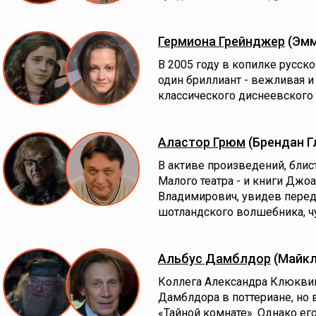
Гермиона Грейнджер
(Эмм
В 2005 году в копилке русск
один бриллиант - вежливая и
классического диснеевского 
Аластор Грюм
(Брендан Г
В активе произведений, блис
Малого театра - и книги Джо
Владимирович, увидев перед
шотландского волшебника, чу
Альбус Дамблдор
(Майкл
Коллега Александра Клюквин
Дамблдора в поттериане, но 
«Тайной комнате». Однако ег