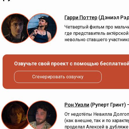
Гарри Поттер
(Дэниэл Рэ
Четвертый фильм про мальчи
где представитель актёрской 
невольно ставшего участник
Озвучьте свой проект с помощью бесплатной
Сгенерировать озвучку
Рон Уизли
(Руперт Гринт)
От недотёпы Невилла Долгоп
(как внешне, так и по характе
проделал Алексей в дубляже