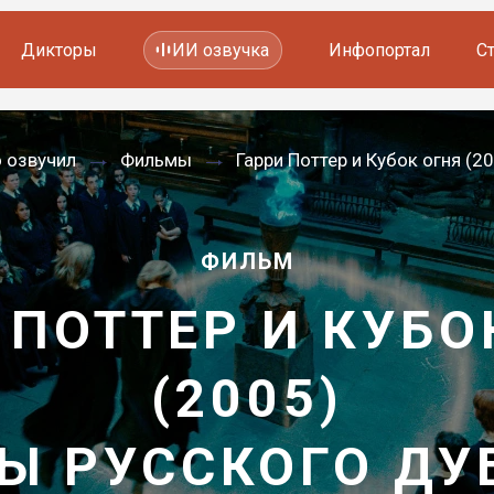
Дикторы
ИИ озвучка
Инфопортал
С
Фильмов и сериалов
о озвучил
Фильмы
Гарри Поттер и Кубок огня (2
Мультфильмов
YouTube каналов
Видеорекламы
ФИЛЬМ
 ПОТТЕР И КУБО
(2005)
Ы РУССКОГО Д
—