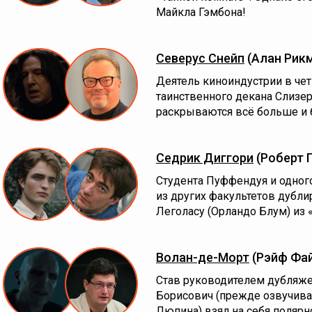
Майкла Гэмбона!
Северус Снейп
(Алан Рик
Деятель киноиндустрии в чет
таинственного декана Слизе
раскрываются всё больше и 
Седрик Диггори
(Роберт 
Студента Пуффендуя и одного
из других факультетов дублир
Леголасу (Орландо Блум) из 
Волан-де-Морт
(Рэйф Фай
Став руководителем дубляже
Борисович (прежде озвучив
Люпина) взял на себя поляр