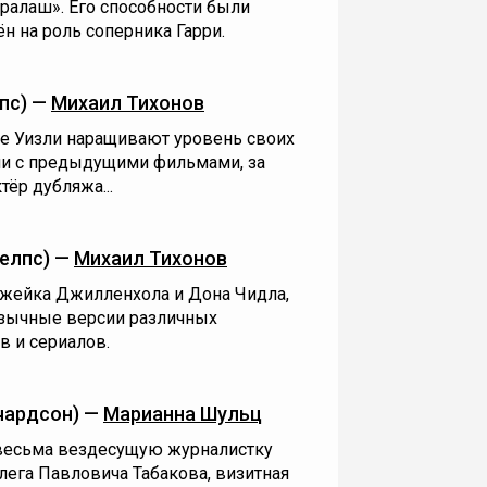
Ералаш». Его способности были
н на роль соперника Гарри.
пс) —
Михаил Тихонов
е Уизли наращивают уровень своих
гии с предыдущими фильмами, за
ёр дубляжа...
елпс) —
Михаил Тихонов
 Джейка Джилленхола и Дона Чидла,
язычные версии различных
 и сериалов.
чардсон) —
Марианна Шульц
 весьма вездесущую журналистку
лега Павловича Табакова, визитная