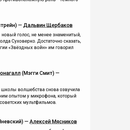
лтрейн) —
Дальвин Щербаков
 новый голос, не менее знаменитый,
лда Суховерко. Достаточно сказать,
огии «Звёздных войн» им говорил
онагалл
(Мэгги Смит) —
 школы волшебства снова озвучила
тним опытом у микрофона, который
 советских мультфильмов.
Яневский) —
Алексей Мясников