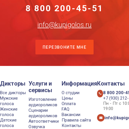
8 800 200-45-51
info@kupigolos.ru
ПЕРЕЗВОНИТЕ МНЕ
Дикторы
Услуги и
Информация
Контакты
сервисы
Все дикторы
О студии
8 800 200-4
Мужские
Цены
+7 (930) 212
Изготовление
Пн - Пт с 10
голоса
Оплата
аудиороликов
19:00
Женские
FAQ
Сценарии
голоса
Вакансии
аудиороликов
info@kupigo
Детские
Правила сайта
Автоответчики
голоса
Контакты
Озвучка