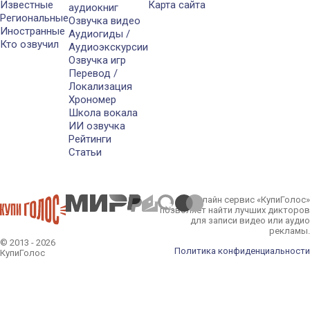
Известные
Карта сайта
аудиокниг
Региональные
Озвучка видео
Иностранные
Аудиогиды /
Кто озвучил
Аудиоэкскурсии
Озвучка игр
Перевод /
Локализация
Хрономер
Школа вокала
ИИ озвучка
Рейтинги
Статьи
Онлайн сервис «КупиГолос»
позволяет найти лучших дикторов
для записи видео или аудио
рекламы.
© 2013 - 2026
Политика конфиденциальности
КупиГолос