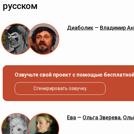
русском
Диаболик
—
Владимир Ан
Озвучьте свой проект с помощью бесплатной
Сгенерировать озвучку
Ева
—
Ольга Зверева
,
Оль