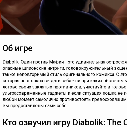
Об игре
Diabolik: Один против Мафии - это удивительная остросю
опасные шпионские интриги, головокружительный экшен
также неповторимый стиль оригинального комикса. С это
которая не должна выдать себя - ни при каких обстоятел
логово своих заклятых противников, участвуйте в голов
ультрасовременные гаджеты и если ситуация пошла не по
любой момент самолично противостоять превосходящим с
вы предоставлены сами себе...
Кто озвучил игру Diabolik: The O