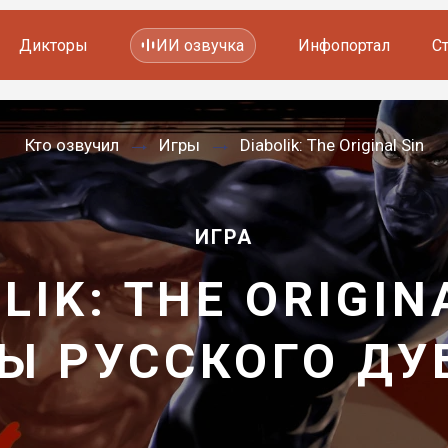
Дикторы
ИИ озвучка
Инфопортал
С
Фильмов и сериалов
Кто озвучил
Игры
Diabolik: The Original Sin
Мультфильмов
YouTube каналов
Видеорекламы
ИГРА
LIK: THE ORIGIN
Ы РУССКОГО Д
—