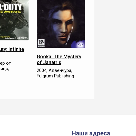
uty: Infinite
Gooka: The Mystery
of Janatris
ер от
лица,
2004, Адвенчура,
Fulqrum Publishing
Наши адреса