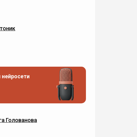
тоник
 нейросети
га Голованова