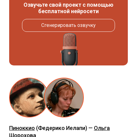
Озвучьте свой проект с помощью
бесплатной нейросети
Сгенерировать озвучку
Пиноккио
(Федерико Иелапи) —
Ольга
Шорохова