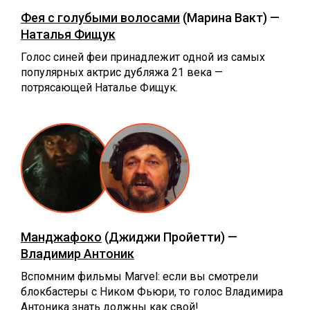
Фея с голубыми волосами
(Марина Вакт) —
Наталья Фищук
Голос синей феи принадлежит одной из самых
популярных актрис дубляжа 21 века —
потрясающей Наталье Фищук.
Манджафоко
(Джиджи Пройетти) —
Владимир Антоник
Вспомним фильмы Marvel: если вы смотрели
блокбастеры с Ником Фьюри, то голос Владимира
Антоника знать должны как свой!