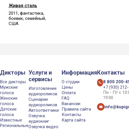
Живая сталь
2011, фантастика,
боевик, семейный,
США
Дикторы
Услуги и
Информация
Контакты
сервисы
Все дикторы
О студии
8 800 200-4
Мужские
Цены
+7 (930) 212
Изготовление
Пн - Пт с 10
голоса
Оплата
аудиороликов
19:00
Женские
FAQ
Сценарии
голоса
Вакансии
аудиороликов
info@kupigo
Детские
Правила сайта
Автоответчики
голоса
Контакты
Озвучка
Известные
Карта сайта
аудиокниг
Региональные
Озвучка видео