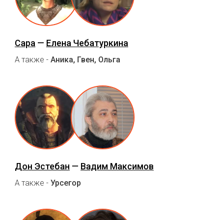
Сара
—
Елена Чебатуркина
А также -
Аника, Гвен, Ольга
Дон Эстебан
—
Вадим Максимов
А также -
Урсегор