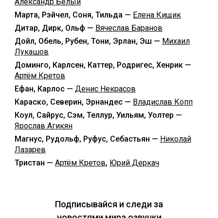
Александр Белый
Марта, Рэйчел, Соня, Тильда —
Елена Кищик
Дитар, Дирк, Ольф —
Вячеслав Баранов
Дойл, Обель, Рубен, Тони, Эрлан, Эш —
Михаил
Лукашов
Доминго, Карлсен, Каттер, Родригес, Хенрик —
Артём Кретов
Ефан, Карлос —
Денис Некрасов
Караско, Северин, Эрнандес —
Владислав Копп
Коул, Сайрус, Сэм, Теллур, Уильям, Уолтер —
Ярослав Агикян
Магнус, Рудольф, Руфус, Себастьян —
Николай
Лазарев
Тристан —
Артём Кретов
,
Юрий Деркач
Подписывайся и следи за
новостями мира озвучки