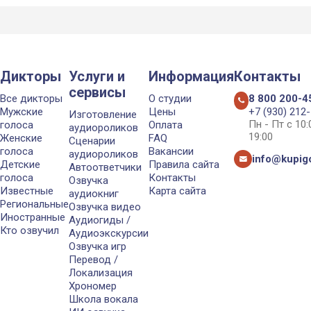
Дикторы
Услуги и
Информация
Контакты
сервисы
Все дикторы
О студии
8 800 200-4
Мужские
Цены
+7 (930) 212
Изготовление
Пн - Пт с 10
голоса
Оплата
аудиороликов
19:00
Женские
FAQ
Сценарии
голоса
Вакансии
аудиороликов
info@kupigo
Детские
Правила сайта
Автоответчики
голоса
Контакты
Озвучка
Известные
Карта сайта
аудиокниг
Региональные
Озвучка видео
Иностранные
Аудиогиды /
Кто озвучил
Аудиоэкскурсии
Озвучка игр
Перевод /
Локализация
Хрономер
Школа вокала