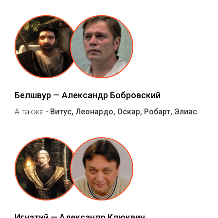
Белшвур
—
Александр Бобровский
А также -
Витус, Леонардо, Оскар, Робарт, Элиас
Игнатий
— Александр Клюквин