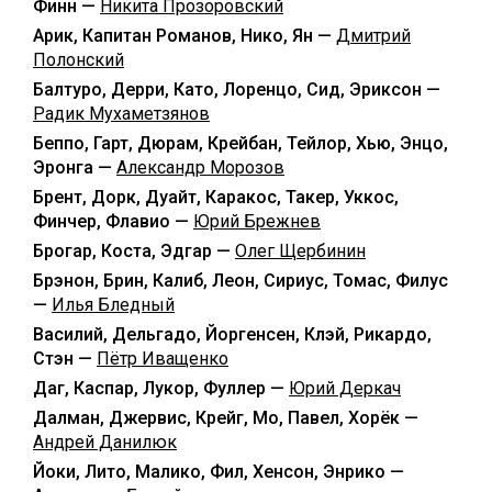
Финн —
Никита Прозоровский
Арик, Капитан Романов, Нико, Ян —
Дмитрий
Полонский
Балтуро, Дерри, Като, Лоренцо, Сид, Эриксон —
Радик Мухаметзянов
Беппо, Гарт, Дюрам, Крейбан, Тейлор, Хью, Энцо,
Эронга —
Александр Морозов
Брент, Дорк, Дуайт, Каракос, Такер, Уккос,
Финчер, Флавио —
Юрий Брежнев
Брогар, Коста, Эдгар —
Олег Щербинин
Брэнон, Брин, Калиб, Леон, Сириус, Томас, Филус
—
Илья Бледный
Василий, Дельгадо, Йоргенсен, Клэй, Рикардо,
Стэн —
Пётр Иващенко
Даг, Каспар, Лукор, Фуллер —
Юрий Деркач
Далман, Джервис, Крейг, Мо, Павел, Хорёк —
Андрей Данилюк
Йоки, Лито, Малико, Фил, Хенсон, Энрико —