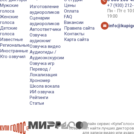
Мужские
Цены
+7 (930) 212
Изготовление
Пн - Пт с 10
голоса
Оплата
аудиороликов
19:00
Женские
FAQ
Сценарии
голоса
Вакансии
аудиороликов
info@kupigo
Детские
Правила сайта
Автоответчики
голоса
Контакты
Озвучка
Известные
Карта сайта
аудиокниг
Региональные
Озвучка видео
Иностранные
Аудиогиды /
Кто озвучил
Аудиоэкскурсии
Озвучка игр
Перевод /
Локализация
Хрономер
Школа вокала
ИИ озвучка
Рейтинги
Статьи
Онлайн сервис «КупиГолос»
позволяет найти лучших дикторов
для записи видео или аудио