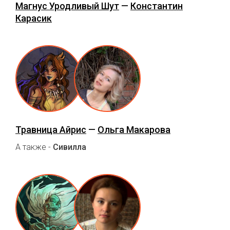
Магнус Уродливый Шут
—
Константин
Карасик
Травница Айрис
—
Ольга Макарова
А также -
Сивилла