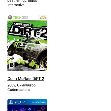
beat 'em up, Eidos
Interactive
Colin McRae: DiRT 2
2009, Симулятор,
Codemasters