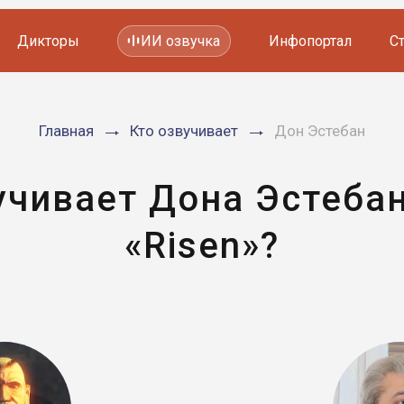
Дикторы
ИИ озвучка
Инфопортал
С
Фильмов и сериалов
Главная
Кто озвучивает
Дон Эстебан
Мультфильмов
YouTube каналов
Видеорекламы
учивает Дона Эстебан
«Risen»?