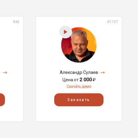
#46
#1197
в
Александр Сулаев
2 000
Цена от
₽
Скачать демо
Заказать