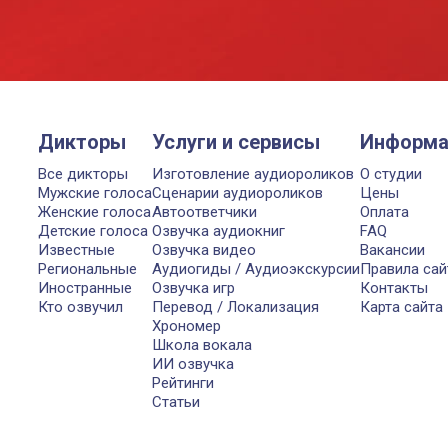
Дикторы
Услуги и сервисы
Информа
Все дикторы
Изготовление аудиороликов
О студии
Мужские голоса
Сценарии аудиороликов
Цены
Женские голоса
Автоответчики
Оплата
Детские голоса
Озвучка аудиокниг
FAQ
Известные
Озвучка видео
Вакансии
Региональные
Аудиогиды / Аудиоэкскурсии
Правила сай
Иностранные
Озвучка игр
Контакты
Кто озвучил
Перевод / Локализация
Карта сайта
Хрономер
Школа вокала
ИИ озвучка
Рейтинги
Статьи