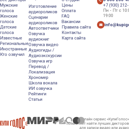
Мужские
Цены
+7 (930) 212
Изготовление
Пн - Пт с 10
голоса
Оплата
аудиороликов
19:00
Женские
FAQ
Сценарии
голоса
Вакансии
аудиороликов
info@kupigo
Детские
Правила сайта
Автоответчики
голоса
Контакты
Озвучка
Известные
Карта сайта
аудиокниг
Региональные
Озвучка видео
Иностранные
Аудиогиды /
Кто озвучил
Аудиоэкскурсии
Озвучка игр
Перевод /
Локализация
Хрономер
Школа вокала
ИИ озвучка
Рейтинги
Статьи
Онлайн сервис «КупиГолос»
позволяет найти лучших дикторов
для записи видео или аудио