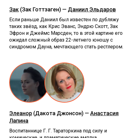
Зак
(Зак Готтзаген) —
Даниил Эльдаров
Если раньше Даниил был известен по дубляжу
таких звёзд, как Крис Эванс, Эндрю Скотт, Зак
Эфрон и Джеймс Марсден, то в этой картине его
ожидал сложный образ 22-летнего юношу с
синдромом Дауна, мечтающего стать рестлером.
Элеанор
(Дакота Джонсон) —
Анастасия
Лапина
Воспитаннице Г. Г. Тараторкина под силу и
комические, и драматические амплуа