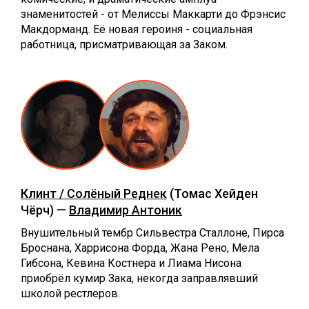
знаменитостей - от Мелиссы Маккарти до Фрэнсис
Макдорманд. Её новая героиня - социальная
работница, присматривающая за Заком.
Клинт / Солёный Реднек
(Томас Хейден
Чёрч) —
Владимир Антоник
Внушительный тембр Сильвестра Сталлоне, Пирса
Броснана, Харрисона Форда, Жана Рено, Мела
Гибсона, Кевина Костнера и Лиама Нисона
приобрёл кумир Зака, некогда заправлявший
школой рестлеров.