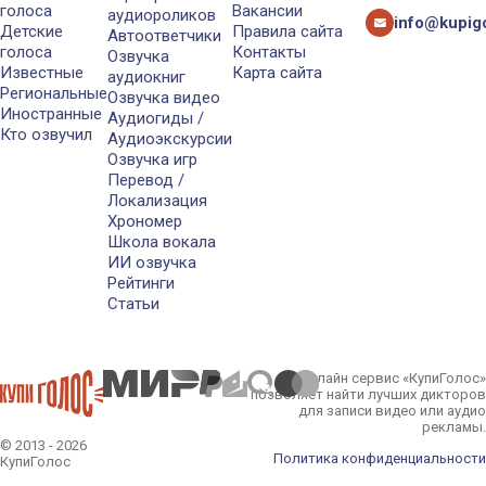
голоса
Вакансии
аудиороликов
info@kupigo
Детские
Правила сайта
Автоответчики
голоса
Контакты
Озвучка
Известные
Карта сайта
аудиокниг
Региональные
Озвучка видео
Иностранные
Аудиогиды /
Кто озвучил
Аудиоэкскурсии
Озвучка игр
Перевод /
Локализация
Хрономер
Школа вокала
ИИ озвучка
Рейтинги
Статьи
Онлайн сервис «КупиГолос»
позволяет найти лучших дикторов
для записи видео или аудио
рекламы.
© 2013 - 2026
Политика конфиденциальности
КупиГолос