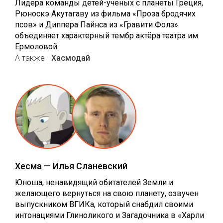
Лидера команды детей-учёных с планеты Греция,
Рюноскэ Акутагаву из фильма «Проза бродячих
псов» и Диппера Пайнса из «Гравити Фолз»
объединяет характерный тембр актёра театра им.
Ермоловой.
А также -
Хасмодай
Хесма
—
Илья Сланевский
Юноша, ненавидящий обитателей Земли и
желающего вернуться на свою планету, озвучен
выпускником ВГИКа, который снабдил своими
интонациями Глиноликого и Загадочника в «Харли