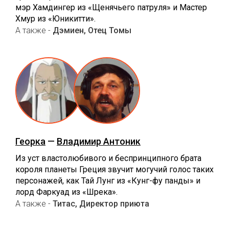
мэр Хамдингер из «Щенячьего патруля» и Мастер
Хмур из «Юникитти».
А также -
Дэмиен, Отец Томы
Георка
—
Владимир Антоник
Из уст властолюбивого и беспринципного брата
короля планеты Греция звучит могучий голос таких
персонажей, как Тай Лунг из «Кунг-фу панды» и
лорд Фаркуад из «Шрека».
А также -
Титас, Директор приюта