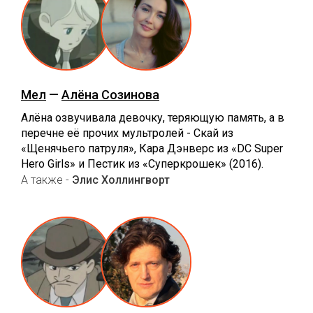
Мел
—
Алёна Созинова
Алёна озвучивала девочку, теряющую память, а в
перечне её прочих мультролей - Скай из
«Щенячьего патруля», Кара Дэнверс из «DC Super
Hero Girls» и Пестик из «Суперкрошек» (2016).
А также -
Элис Холлингворт