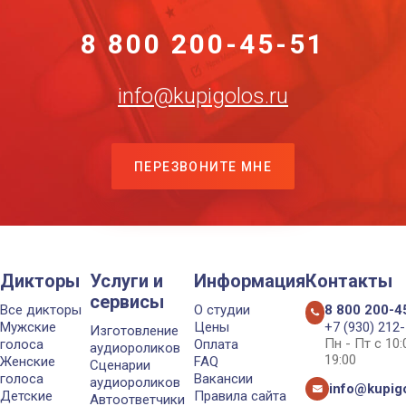
8 800 200-45-51
info@kupigolos.ru
ПЕРЕЗВОНИТЕ МНЕ
Дикторы
Услуги и
Информация
Контакты
сервисы
Все дикторы
О студии
8 800 200-4
Мужские
Цены
+7 (930) 212
Изготовление
Пн - Пт с 10
голоса
Оплата
аудиороликов
19:00
Женские
FAQ
Сценарии
голоса
Вакансии
аудиороликов
info@kupigo
Детские
Правила сайта
Автоответчики