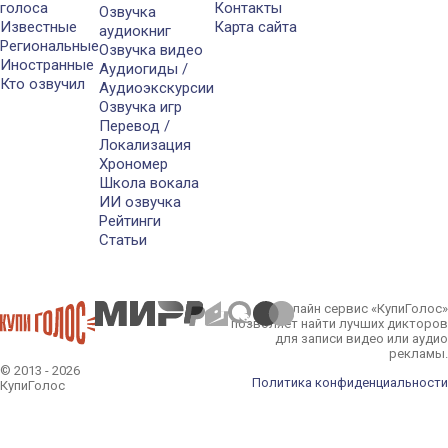
голоса
Контакты
Озвучка
Известные
Карта сайта
аудиокниг
Региональные
Озвучка видео
Иностранные
Аудиогиды /
Кто озвучил
Аудиоэкскурсии
Озвучка игр
Перевод /
Локализация
Хрономер
Школа вокала
ИИ озвучка
Рейтинги
Статьи
Онлайн сервис «КупиГолос»
позволяет найти лучших дикторов
для записи видео или аудио
рекламы.
© 2013 - 2026
Политика конфиденциальности
КупиГолос