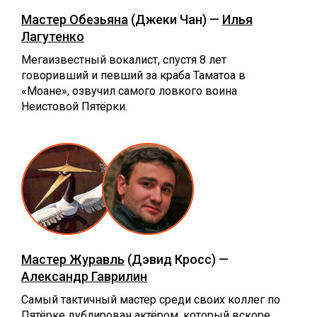
Мастер Обезьяна
(Джеки Чан) —
Илья
Лагутенко
Мегаизвестный вокалист, спустя 8 лет
говоривший и певший за краба Таматоа в
«Моане», озвучил самого ловкого воина
Неистовой Пятёрки.
Мастер Журавль
(Дэвид Кросс) —
Александр Гаврилин
Самый тактичный мастер среди своих коллег по
Пятёрке дублирован актёром, который вскоре