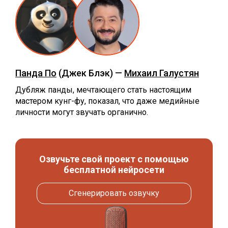
Панда По
(Джек Блэк) —
Михаил Галустян
Дубляж панды, мечтающего стать настоящим
мастером кунг-фу, показал, что даже медийные
личности могут звучать органично.
Озвучьте свой проект с помощью
бесплатной нейросети
Сгенерировать озвучку