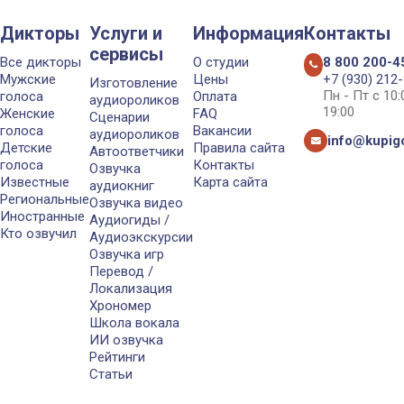
Дикторы
Услуги и
Информация
Контакты
сервисы
Все дикторы
О студии
8 800 200-4
Мужские
Цены
+7 (930) 212
Изготовление
Пн - Пт с 10
голоса
Оплата
аудиороликов
19:00
Женские
FAQ
Сценарии
голоса
Вакансии
аудиороликов
info@kupigo
Детские
Правила сайта
Автоответчики
голоса
Контакты
Озвучка
Известные
Карта сайта
аудиокниг
Региональные
Озвучка видео
Иностранные
Аудиогиды /
Кто озвучил
Аудиоэкскурсии
Озвучка игр
Перевод /
Локализация
Хрономер
Школа вокала
ИИ озвучка
Рейтинги
Статьи