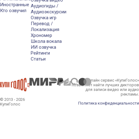
Иностранные
Аудиогиды /
Кто озвучил
Аудиоэкскурсии
Озвучка игр
Перевод /
Локализация
Хрономер
Школа вокала
ИИ озвучка
Рейтинги
Статьи
Онлайн сервис «КупиГолос»
позволяет найти лучших дикторов
для записи видео или аудио
рекламы.
© 2013 - 2026
Политика конфиденциальности
КупиГолос