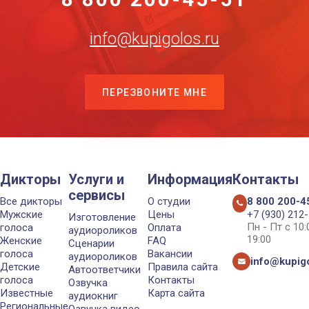
info@kupigolos.ru
ПЕРЕЗВОНИТЕ МНЕ
Дикторы
Услуги и
Информация
Контакты
сервисы
Все дикторы
О студии
8 800 200-4
Мужские
Цены
+7 (930) 212
Изготовление
Пн - Пт с 10
голоса
Оплата
аудиороликов
19:00
Женские
FAQ
Сценарии
голоса
Вакансии
аудиороликов
info@kupigo
Детские
Правила сайта
Автоответчики
голоса
Контакты
Озвучка
Известные
Карта сайта
аудиокниг
Региональные
Озвучка видео