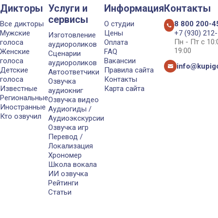
Дикторы
Услуги и
Информация
Контакты
сервисы
Все дикторы
О студии
8 800 200-4
Мужские
Цены
+7 (930) 212
Изготовление
Пн - Пт с 10
голоса
Оплата
аудиороликов
19:00
Женские
FAQ
Сценарии
голоса
Вакансии
аудиороликов
info@kupigo
Детские
Правила сайта
Автоответчики
голоса
Контакты
Озвучка
Известные
Карта сайта
аудиокниг
Региональные
Озвучка видео
Иностранные
Аудиогиды /
Кто озвучил
Аудиоэкскурсии
Озвучка игр
Перевод /
Локализация
Хрономер
Школа вокала
ИИ озвучка
Рейтинги
Статьи