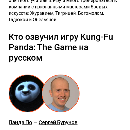
опытного учителя Шифу и много тренироваться в
компании с признанными мастерами боевых
искусств: Журавлем, Тигрицей, Богомолом,
Гадюкой и Обезьяной.
Кто озвучил игру Kung-Fu
Panda: The Game на
русском
Панда По
—
Сергей Бурунов