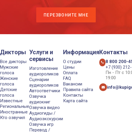
ПЕРЕЗВОНИТЕ МНЕ
Дикторы
Услуги и
Информация
Контакты
сервисы
Все дикторы
О студии
8 800 200-4
Мужские
Цены
+7 (930) 212
Изготовление
Пн - Пт с 10
голоса
Оплата
аудиороликов
19:00
Женские
FAQ
Сценарии
голоса
Вакансии
аудиороликов
info@kupigo
Детские
Правила сайта
Автоответчики
голоса
Контакты
Озвучка
Известные
Карта сайта
аудиокниг
Региональные
Озвучка видео
Иностранные
Аудиогиды /
Кто озвучил
Аудиоэкскурсии
Озвучка игр
Перевод /