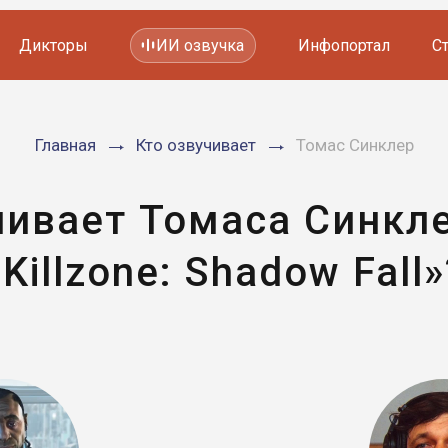
Дикторы
ИИ озвучка
Инфопортал
С
Фильмов и сериалов
Главная
Кто озвучивает
Томас Синклер
Мультфильмов
YouTube каналов
Видеорекламы
чивает Томаса Синкле
«Killzone: Shadow Fall»