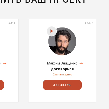
#431
#2440
в
Максим Онищенко
договорная
Скачать демо
Заказать