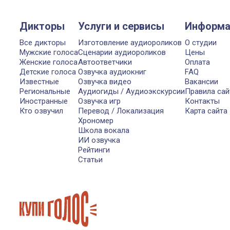
Дикторы
Услуги и сервисы
Информа
Все дикторы
Изготовление аудиороликов
О студии
Мужские голоса
Сценарии аудиороликов
Цены
Женские голоса
Автоответчики
Оплата
Детские голоса
Озвучка аудиокниг
FAQ
Известные
Озвучка видео
Вакансии
Региональные
Аудиогиды / Аудиоэкскурсии
Правила сай
Иностранные
Озвучка игр
Контакты
Кто озвучил
Перевод / Локализация
Карта сайта
Хрономер
Школа вокала
ИИ озвучка
Рейтинги
Статьи