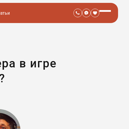
татьи
ра в игре
?