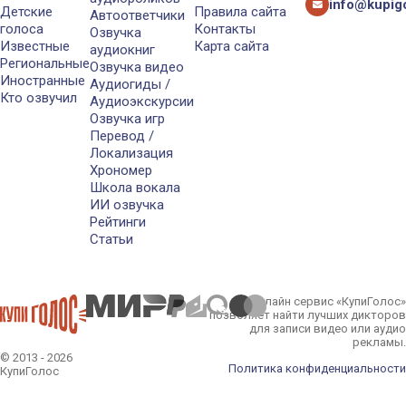
info@kupigo
Детские
Правила сайта
Автоответчики
голоса
Контакты
Озвучка
Известные
Карта сайта
аудиокниг
Региональные
Озвучка видео
Иностранные
Аудиогиды /
Кто озвучил
Аудиоэкскурсии
Озвучка игр
Перевод /
Локализация
Хрономер
Школа вокала
ИИ озвучка
Рейтинги
Статьи
Онлайн сервис «КупиГолос»
позволяет найти лучших дикторов
для записи видео или аудио
рекламы.
© 2013 - 2026
Политика конфиденциальности
КупиГолос