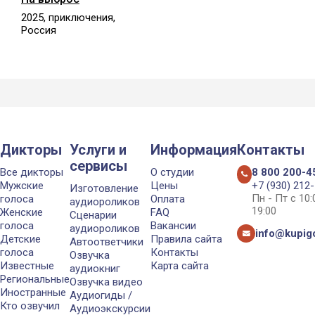
2025, приключения,
Россия
Дикторы
Услуги и
Информация
Контакты
сервисы
Все дикторы
О студии
8 800 200-4
Мужские
Цены
+7 (930) 212
Изготовление
Пн - Пт с 10
голоса
Оплата
аудиороликов
19:00
Женские
FAQ
Сценарии
голоса
Вакансии
аудиороликов
info@kupigo
Детские
Правила сайта
Автоответчики
голоса
Контакты
Озвучка
Известные
Карта сайта
аудиокниг
Региональные
Озвучка видео
Иностранные
Аудиогиды /
Кто озвучил
Аудиоэкскурсии