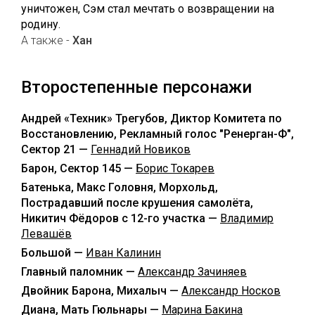
уничтожен, Сэм стал мечтать о возвращении на
родину.
А также -
Хан
Второстепенные персонажи
Андрей «Техник» Трегубов, Диктор Комитета по
Восстановлению, Рекламный голос "Ренерган-Ф",
Сектор 21 —
Геннадий Новиков
Барон, Сектор 145 —
Борис Токарев
Батенька, Макс Головня, Морхольд,
Пострадавший после крушения самолёта,
Никитич Фёдоров с 12-го участка —
Владимир
Левашёв
Большой —
Иван Калинин
Главный паломник —
Александр Зачиняев
Двойник Барона, Михалыч —
Александр Носков
Диана, Мать Гюльнары —
Марина Бакина