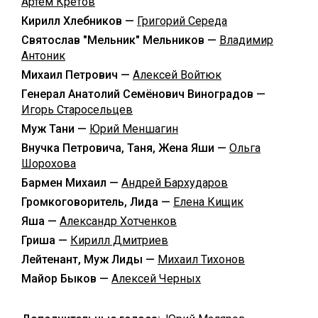
Артём Кретов
Кирилл Хлебников —
Григорий Середа
Святослав "Мельник" Мельников —
Владимир
Антоник
Михаил Петрович —
Алексей Войтюк
Генерал Анатолий Семёнович Виноградов —
Игорь Старосельцев
Муж Тани —
Юрий Меншагин
Внучка Петровича, Таня, Жена Яши —
Ольга
Шорохова
Бармен Михаил —
Андрей Бархударов
Громкоговоритель, Лида —
Елена Кищик
Яша —
Александр Хотченков
Гриша —
Кирилл Дмитриев
Лейтенант, Муж Лиды —
Михаил Тихонов
Майор Быков —
Алексей Черных