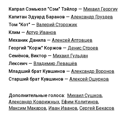
Капрал Сэмьюэл "Сэм" Тэйлор —
Михаил Георгиу
Капитан Эдуард Баранов —
Александр Груздев
Том "Кот" —
Валерий Сторожик
Клим —
Артур Иванов
Механик Данила —
Алексей Аптовцев
Георгий "Корж" Коржов —
Денис Строев
Семёнов, Виктор —
Михаил Гульдан
Лексеич —
Владимир Левашёв
Младший брат Кувшинов —
Александр Воронов
Старший брат Кувшинов —
Алексей Ошурков
Дополнительные голоса:
Михаил Сушков
,
Александр Коврижных
,
Ефим Колитинов
,
Максим Макаров
,
Иван Иванов
,
Сергей Бекасов