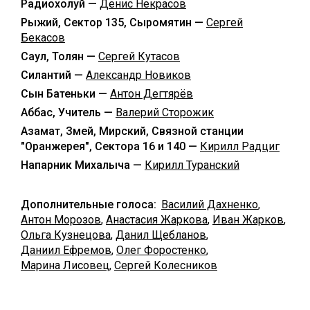
Радиохолуй —
Денис Некрасов
Рыжий, Сектор 135, Сыромятин —
Сергей
Бекасов
Саул, Толян —
Сергей Кутасов
Силантий —
Александр Новиков
Сын Батеньки —
Антон Дегтярёв
Аббас, Учитель —
Валерий Сторожик
Азамат, Змей, Мирский, Связной станции
"Оранжерея", Сектора 16 и 140 —
Кирилл Радциг
Напарник Михалыча —
Кирилл Туранский
Дополнительные голоса:
Василий Дахненко
,
Антон Морозов
,
Анастасия Жаркова
,
Иван Жарков
,
Ольга Кузнецова
,
Данил Щебланов
,
Даниил Ефремов
,
Олег Форостенко
,
Марина Лисовец
,
Сергей Колесников