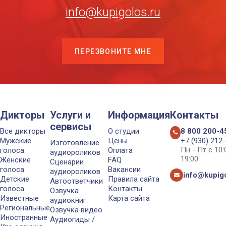
info@kupigolos.ru
ПЕРЕЗВОНИТЕ МНЕ
Дикторы
Услуги и
Информация
Контакты
сервисы
Все дикторы
О студии
8 800 200-4
Мужские
Цены
+7 (930) 212
Изготовление
Пн - Пт с 10
голоса
Оплата
аудиороликов
19:00
Женские
FAQ
Сценарии
голоса
Вакансии
аудиороликов
info@kupigo
Детские
Правила сайта
Автоответчики
голоса
Контакты
Озвучка
Известные
Карта сайта
аудиокниг
Региональные
Озвучка видео
Иностранные
Аудиогиды /