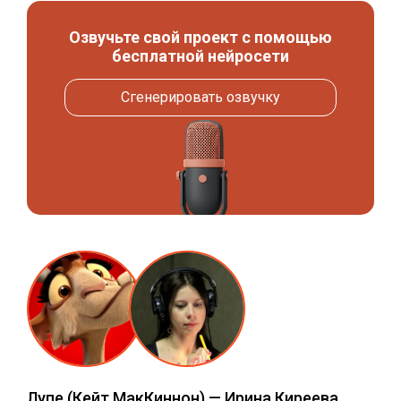
Озвучьте свой проект с помощью
бесплатной нейросети
Сгенерировать озвучку
Лупе
(Кейт МакКиннон) —
Ирина Киреева