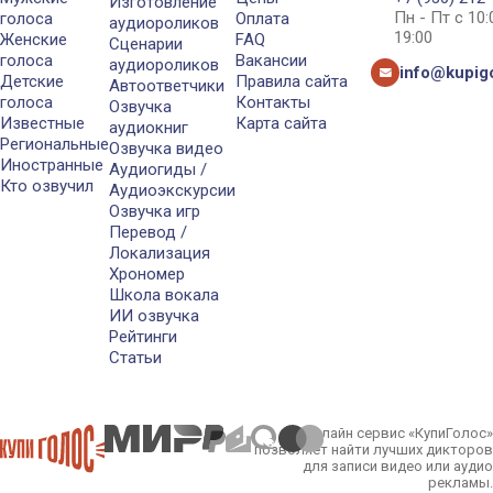
Изготовление
Пн - Пт с 10
голоса
Оплата
аудиороликов
19:00
Женские
FAQ
Сценарии
голоса
Вакансии
аудиороликов
info@kupigo
Детские
Правила сайта
Автоответчики
голоса
Контакты
Озвучка
Известные
Карта сайта
аудиокниг
Региональные
Озвучка видео
Иностранные
Аудиогиды /
Кто озвучил
Аудиоэкскурсии
Озвучка игр
Перевод /
Локализация
Хрономер
Школа вокала
ИИ озвучка
Рейтинги
Статьи
Онлайн сервис «КупиГолос»
позволяет найти лучших дикторов
для записи видео или аудио
рекламы.