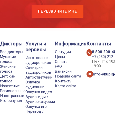
ПЕРЕЗВОНИТЕ МНЕ
Дикторы
Услуги и
Информация
Контакты
сервисы
Все дикторы
О студии
8 800 200-4
Мужские
Цены
+7 (930) 212
Изготовление
Пн - Пт с 10
голоса
Оплата
аудиороликов
19:00
Женские
FAQ
Сценарии
голоса
Вакансии
аудиороликов
info@kupigo
Детские
Правила сайта
Автоответчики
голоса
Контакты
Озвучка
Известные
Карта сайта
аудиокниг
Региональные
Озвучка видео
Иностранные
Аудиогиды /
Кто озвучил
Аудиоэкскурсии
Озвучка игр
Перевод /