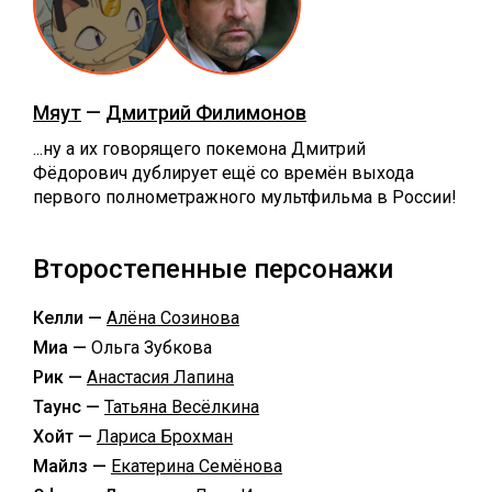
Мяут
—
Дмитрий Филимонов
...ну а их говорящего покемона Дмитрий
Фёдорович дублирует ещё со времён выхода
первого полнометражного мультфильма в России!
Второстепенные персонажи
Келли —
Алёна Созинова
Миа —
Ольга Зубкова
Рик —
Анастасия Лапина
Таунс —
Татьяна Весёлкина
Хойт —
Лариса Брохман
Майлз —
Екатерина Семёнова