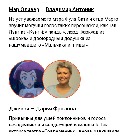
Мэр Оливер
—
Владимир Антоник
Из уст уважаемого мэра Фула-Сити и отца Марго
звучит могучий голос таких персонажей, как Тай
Лунг из «Кунг-фу панды», лорд Фаркуад из
«Шрека» и двоюродный дедушка из
нашумевшего «Мальчика и птицы».
Джесси
—
Дарья Фролова
Привычны для ушей поклонников и голоса
незадачливой и вездесущей команды R. Так,
актриса театра «Современник» вновь озвучивала