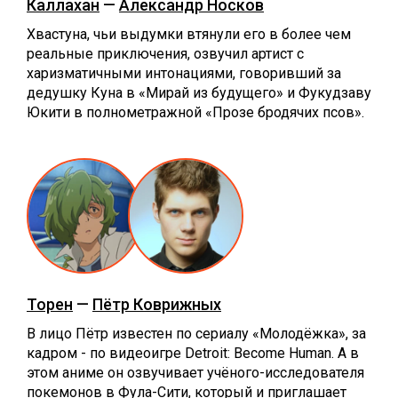
Каллахан
—
Александр Носков
Хвастуна, чьи выдумки втянули его в более чем
реальные приключения, озвучил артист с
харизматичными интонациями, говоривший за
дедушку Куна в «Мирай из будущего» и Фукудзаву
Юкити в полнометражной «Прозе бродячих псов».
Торен
—
Пётр Коврижных
В лицо Пётр известен по сериалу «Молодёжка», за
кадром - по видеоигре Detroit: Become Human. А в
этом аниме он озвучивает учёного-исследователя
покемонов в Фула-Сити, который и приглашает