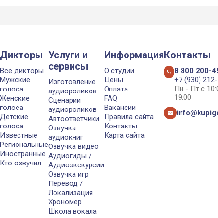
Дикторы
Услуги и
Информация
Контакты
сервисы
Все дикторы
О студии
8 800 200-4
Мужские
Цены
+7 (930) 212
Изготовление
Пн - Пт с 10
голоса
Оплата
аудиороликов
19:00
Женские
FAQ
Сценарии
голоса
Вакансии
аудиороликов
info@kupigo
Детские
Правила сайта
Автоответчики
голоса
Контакты
Озвучка
Известные
Карта сайта
аудиокниг
Региональные
Озвучка видео
Иностранные
Аудиогиды /
Кто озвучил
Аудиоэкскурсии
Озвучка игр
Перевод /
Локализация
Хрономер
Школа вокала