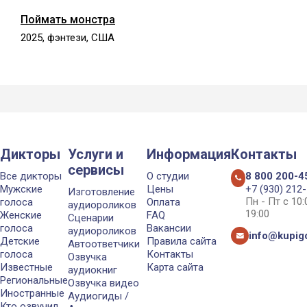
Поймать монстра
2025, фэнтези, США
Дикторы
Услуги и
Информация
Контакты
сервисы
Все дикторы
О студии
8 800 200-4
Мужские
Цены
+7 (930) 212
Изготовление
Пн - Пт с 10
голоса
Оплата
аудиороликов
19:00
Женские
FAQ
Сценарии
голоса
Вакансии
аудиороликов
info@kupigo
Детские
Правила сайта
Автоответчики
голоса
Контакты
Озвучка
Известные
Карта сайта
аудиокниг
Региональные
Озвучка видео
Иностранные
Аудиогиды /
Кто озвучил