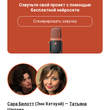
Озвучьте свой проект с помощью
бесплатной нейросети
Сгенерировать озвучку
Сара Билотт
(Энн Хэтэуэй) —
Татьяна
Шитова