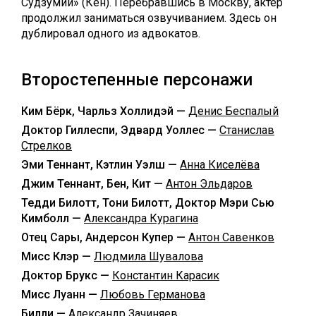
Судзумии» (Кён). Перебравшись в Москву, актёр
продолжил заниматься озвучиванием. Здесь он
дублировал одного из адвокатов.
Второстепенные персонажи
Ким Бёрк, Чарльз Холлидэй —
Денис Беспалый
Доктор Гиллеспи, Эдвард Уоллес —
Станислав
Стрелков
Эми Теннант, Кэтлин Уэлш —
Анна Киселёва
Джим Теннант, Бен, Кит —
Антон Эльдаров
Тедди Билотт, Тони Билотт, Доктор Мэри Сью
Кимболл —
Александра Курагина
Отец Сары, Андерсон Купер —
Антон Савенков
Мисс Клэр —
Людмила Шувалова
Доктор Брукс —
Константин Карасик
Мисс Луанн —
Любовь Германова
Билли —
Александр Зачиняев