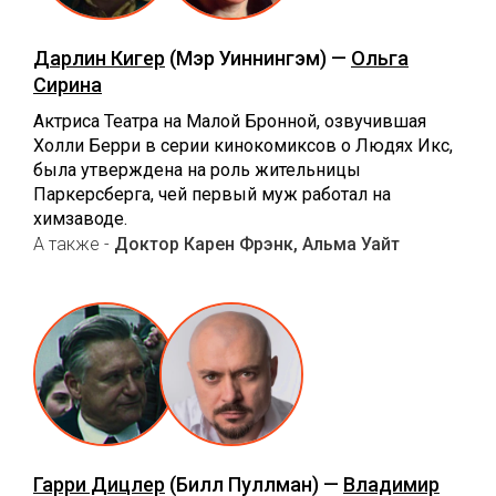
Дарлин Кигер
(Мэр Уиннингэм) —
Ольга
Сирина
Актриса Театра на Малой Бронной, озвучившая
Холли Берри в серии кинокомиксов о Людях Икс,
была утверждена на роль жительницы
Паркерсберга, чей первый муж работал на
химзаводе.
А также -
Доктор Карен Фрэнк, Альма Уайт
Гарри Дицлер
(Билл Пуллман) —
Владимир