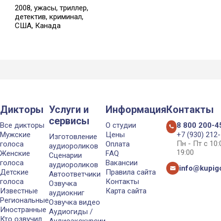
2008, ужасы, триллер,
детектив, криминал,
США, Канада
Дикторы
Услуги и
Информация
Контакты
сервисы
Все дикторы
О студии
8 800 200-4
Мужские
Цены
+7 (930) 212
Изготовление
Пн - Пт с 10
голоса
Оплата
аудиороликов
19:00
Женские
FAQ
Сценарии
голоса
Вакансии
аудиороликов
info@kupigo
Детские
Правила сайта
Автоответчики
голоса
Контакты
Озвучка
Известные
Карта сайта
аудиокниг
Региональные
Озвучка видео
Иностранные
Аудиогиды /
Кто озвучил
Аудиоэкскурсии