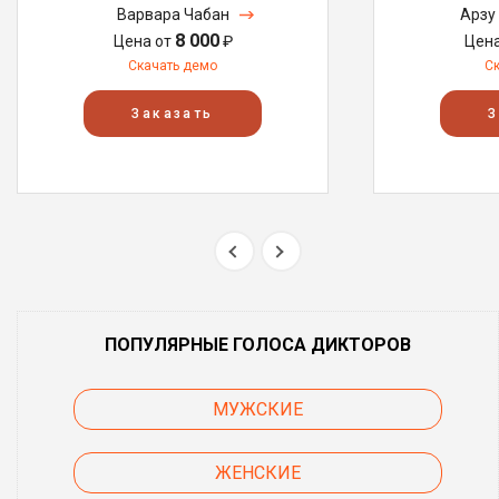
Варвара Чабан
Арзу
8 000
Цена от
₽
Цен
Скачать демо
С
Заказать
З
ПОПУЛЯРНЫЕ ГОЛОСА ДИКТОРОВ
МУЖСКИЕ
ЖЕНСКИЕ