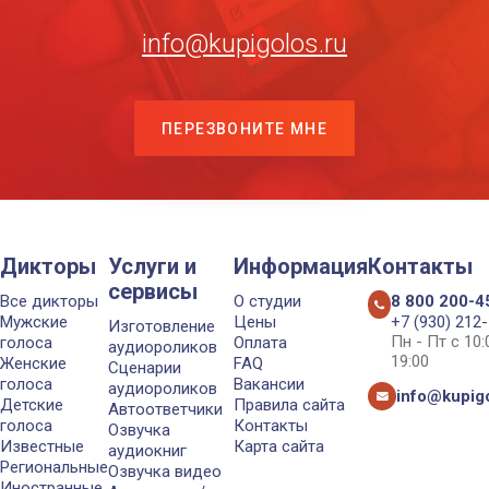
info@kupigolos.ru
ПЕРЕЗВОНИТЕ МНЕ
Дикторы
Услуги и
Информация
Контакты
сервисы
Все дикторы
О студии
8 800 200-4
Мужские
Цены
+7 (930) 212
Изготовление
Пн - Пт с 10
голоса
Оплата
аудиороликов
19:00
Женские
FAQ
Сценарии
голоса
Вакансии
аудиороликов
info@kupigo
Детские
Правила сайта
Автоответчики
голоса
Контакты
Озвучка
Известные
Карта сайта
аудиокниг
Региональные
Озвучка видео
Иностранные