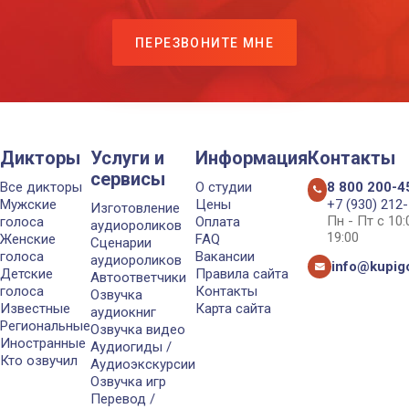
ПЕРЕЗВОНИТЕ МНЕ
Дикторы
Услуги и
Информация
Контакты
сервисы
Все дикторы
О студии
8 800 200-4
Мужские
Цены
+7 (930) 212
Изготовление
Пн - Пт с 10
голоса
Оплата
аудиороликов
19:00
Женские
FAQ
Сценарии
голоса
Вакансии
аудиороликов
info@kupigo
Детские
Правила сайта
Автоответчики
голоса
Контакты
Озвучка
Известные
Карта сайта
аудиокниг
Региональные
Озвучка видео
Иностранные
Аудиогиды /
Кто озвучил
Аудиоэкскурсии
Озвучка игр
Перевод /