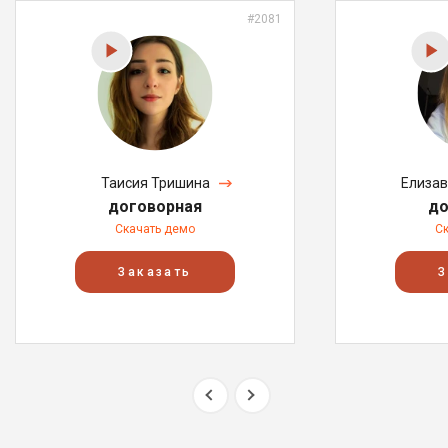
#2081
Таисия Тришина
Елизав
договорная
до
Скачать демо
С
Заказать
З