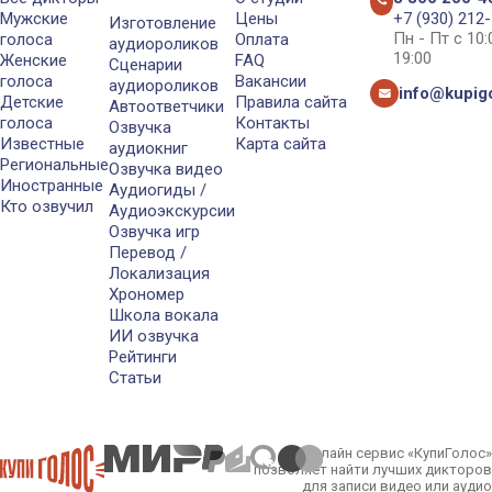
Мужские
Цены
+7 (930) 212
Изготовление
Пн - Пт с 10
голоса
Оплата
аудиороликов
19:00
Женские
FAQ
Сценарии
голоса
Вакансии
аудиороликов
info@kupigo
Детские
Правила сайта
Автоответчики
голоса
Контакты
Озвучка
Известные
Карта сайта
аудиокниг
Региональные
Озвучка видео
Иностранные
Аудиогиды /
Кто озвучил
Аудиоэкскурсии
Озвучка игр
Перевод /
Локализация
Хрономер
Школа вокала
ИИ озвучка
Рейтинги
Статьи
Онлайн сервис «КупиГолос»
позволяет найти лучших дикторов
для записи видео или аудио