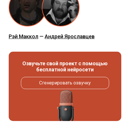
Рэй Маккол
—
Андрей Ярославцев
Озвучьте свой проект с помощью
бесплатной нейросети
Сгенерировать озвучку