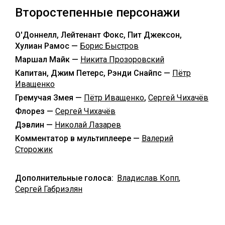
Второстепенные персонажи
О'Доннелл, Лейтенант Фокс, Пит Джексон,
Хулиан Рамос —
Борис Быстров
Маршал Майк —
Никита Прозоровский
Капитан, Джим Петерс, Рэнди Снайпс —
Пётр
Иващенко
Гремучая Змея —
Пётр Иващенко
,
Сергей Чихачёв
Флорез —
Сергей Чихачёв
Дэвлин —
Николай Лазарев
Комментатор в мультиплеере —
Валерий
Сторожик
Дополнительные голоса:
Владислав Копп
,
Сергей Габриэлян