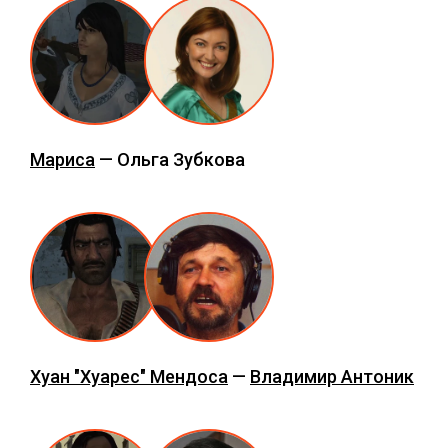
Мариса
— Ольга Зубкова
Хуан "Хуарес" Мендоса
—
Владимир Антоник