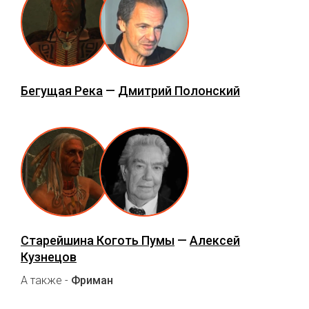
Бегущая Река
—
Дмитрий Полонский
Старейшина Коготь Пумы
—
Алексей
Кузнецов
А также -
Фриман