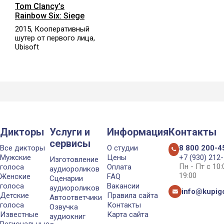
Tom Clancy’s
Rainbow Six: Siege
2015, Кооперативный
шутер от первого лица,
Ubisoft
Дикторы
Услуги и
Информация
Контакты
сервисы
Все дикторы
О студии
8 800 200-4
Мужские
Цены
+7 (930) 212
Изготовление
Пн - Пт с 10
голоса
Оплата
аудиороликов
19:00
Женские
FAQ
Сценарии
голоса
Вакансии
аудиороликов
info@kupigo
Детские
Правила сайта
Автоответчики
голоса
Контакты
Озвучка
Известные
Карта сайта
аудиокниг
Региональные